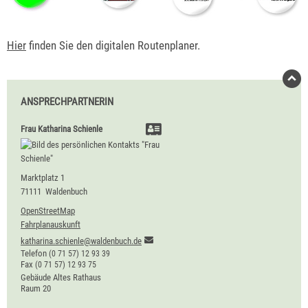
Hier
finden Sie den digitalen Routenplaner.
ANSPRECHPARTNERIN
Frau
Katharina
Schienle
Marktplatz 1
71111
Waldenbuch
OpenStreetMap
Fahrplanauskunft
katharina.schienle@waldenbuch.de
Telefon
(0
71
57) 12
93
39
Fax
(0
71
57) 12
93
75
Gebäude
Altes Rathaus
Raum
20