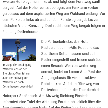
zweiten Hof biegt man links ab und folgt dem Forstweg sanft
bergauf. Auf der Höhe rechts abbiegen, am Funkturm vorbei
geradeaus auf dem asphaltierten Weg am Waldrand entlang. Vor
dem Parkplatz links ab und auf dem Forstweg bergab bis zur
nächsten Vierer-Kreuzung. Dort rechts den Weg bergab folgen in
Richtung Dettenhausen.
Die Partnerbetriebe, das Hotel
Restaurant Lamm-Alte Post und das
Sportheim Dettenhausen sind auf
Radler eingestellt und freuen sich über
Im Zuge der Beteiligung
einen Besuch. Wer von weiter weg
Waldenbuchs an der
anreist, findet im Lamm-Alte Post die
Energierad-Tour ist nun
Ausgangsbasis für viele attraktive
auch der Radweg von
Waldenbuch nach
Radstrecken. Auf dem Rückweg von
Dettenhausen beschildert
Dettenhausen führt die Tour durch den
Naturpark Schönbuch. Am Abzweig Richtung Einsiedel
informiert eine Tafel der Abteilung Forst eindrücklich über die
Energiegewinnung aus Holz. Auf der Weiterfahrt kann man die