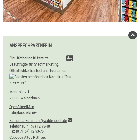
ANSPRECHPARTNERIN
Frau
Katharina
Kutzmutz
Beauftragte für Stadtmarketing,
Öffentlichkeitsarbeit und Tourismus
Marktplatz 1
71111
Waldenbuch
OpenStreetMap
Fahrplanauskunft
Katharina.Kutzmutz@waldenbuch.de
Telefon
(0
71
57) 12
93-48
Fax
(0
71
57) 12
93-75
Gebäude
Altes Rathaus