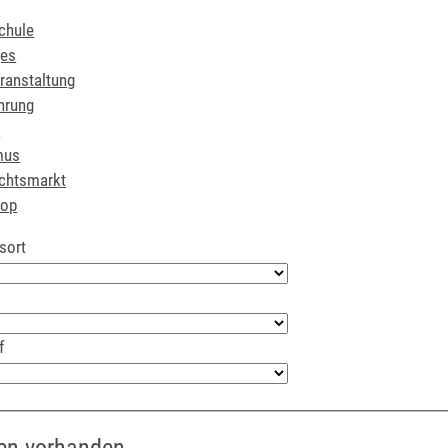
chule
ges
ranstaltung
hrung
r
mus
chtsmarkt
hop
sort
f
en vorhanden