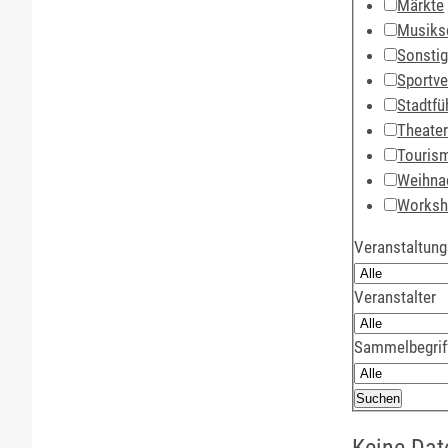
Märkte
Musiks
Sonsti
Sportve
Stadtfü
Theate
Touris
Weihna
Works
Veranstaltung
Veranstalter
Sammelbegrif
Keine Dat