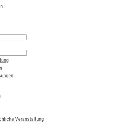
en
e
lung
i
sungen
g
chliche Veranstaltung
t