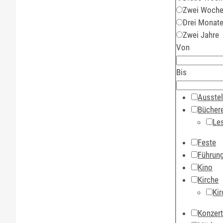
Zwei Woch
Drei Monat
Zwei Jahre
Von
Bis
Ausstel
Büchere
Le
Feste
Führun
Kino
Kirche
Kir
Konzer