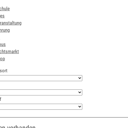
chule
ges
ranstaltung
hrung
r
mus
chtsmarkt
hop
sort
f
en vorhanden