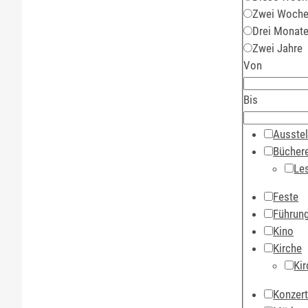
Zwei Woch
Drei Monat
Zwei Jahre
Von
Bis
Ausstel
Büchere
Le
Feste
Führun
Kino
Kirche
Kir
Konzer