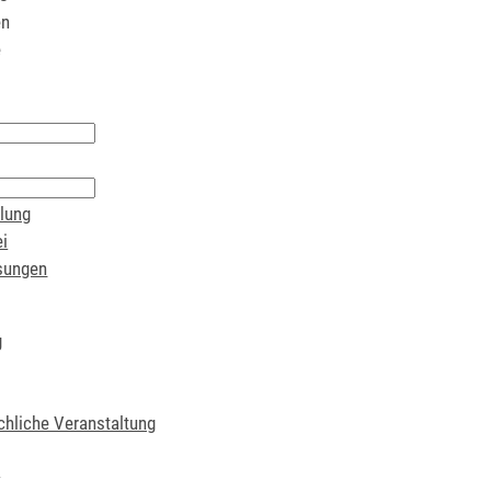
en
e
lung
i
sungen
g
chliche Veranstaltung
t