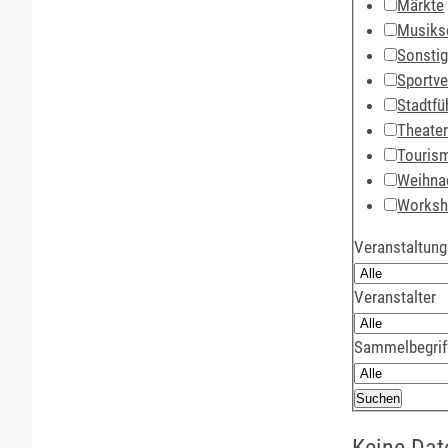
Märkte
Musiks
Sonsti
Sportve
Stadtfü
Theate
Touris
Weihna
Works
Veranstaltung
Veranstalter
Sammelbegrif
Keine Dat