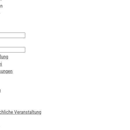
en
e
lung
i
sungen
g
chliche Veranstaltung
t