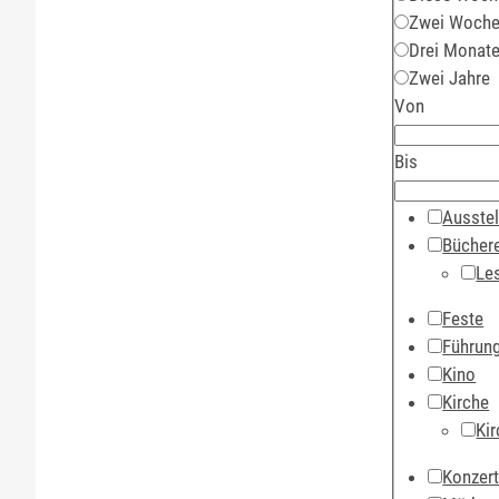
Zwei Woch
Drei Monat
Zwei Jahre
Von
Bis
Ausstel
Büchere
Le
Feste
Führun
Kino
Kirche
Kir
Konzer