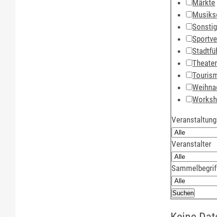
Märkte
Musiks
Sonsti
Sportve
Stadtfü
Theate
Touris
Weihna
Works
Veranstaltung
Veranstalter
Sammelbegrif
Keine Dat