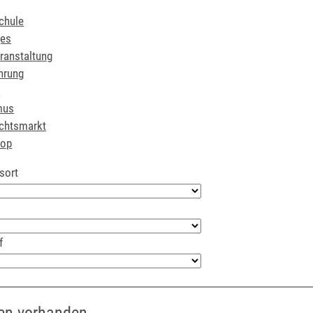
chule
ges
ranstaltung
hrung
r
mus
chtsmarkt
hop
sort
f
en vorhanden