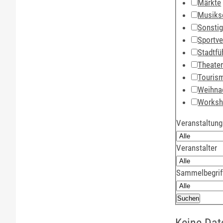
Märkte
Musiks
Sonsti
Sportve
Stadtfü
Theate
Touris
Weihna
Works
Veranstaltung
Veranstalter
Sammelbegrif
Keine Dat