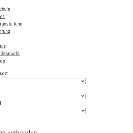
chule
ges
ranstaltung
hrung
r
mus
chtsmarkt
hop
sort
f
en vorhanden