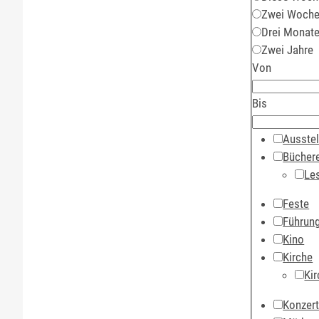
Zwei Woch
Drei Monat
Zwei Jahre
Von
Bis
Ausstel
Büchere
Le
Feste
Führun
Kino
Kirche
Kir
Konzer