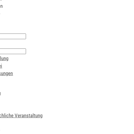
en
e
lung
i
sungen
g
chliche Veranstaltung
t