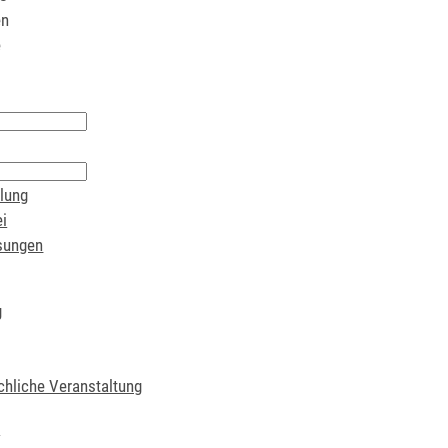
en
e
lung
i
sungen
g
chliche Veranstaltung
t