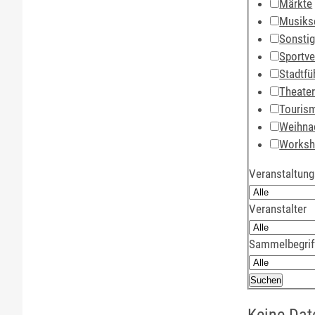
Märkte
Musiks
Sonsti
Sportve
Stadtfü
Theate
Touris
Weihna
Works
Veranstaltung
Veranstalter
Sammelbegrif
Keine Dat