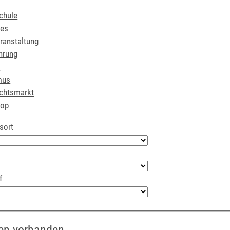
chule
ges
ranstaltung
hrung
r
mus
chtsmarkt
hop
sort
f
en vorhanden