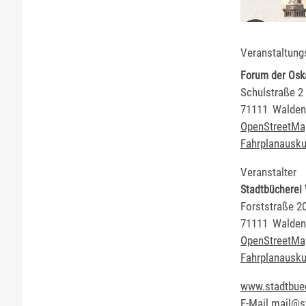
Veranstaltung
Forum der Osk
Schulstraße 2
71111
Walden
OpenStreetMa
Fahrplanausku
Veranstalter
Stadtbücherei
Forststraße 2
71111
Walden
OpenStreetMa
Fahrplanausku
www.stadtbue
E-Mail
mail@s