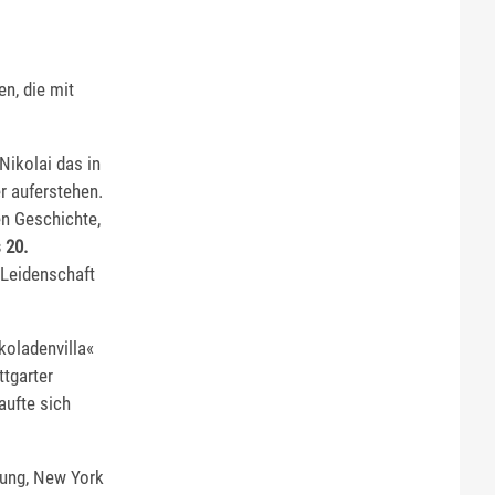
en, die mit
Nikolai das in
r auferstehen.
en Geschichte,
 20.
 Leidenschaft
koladenvilla«
ttgarter
aufte sich
nung, New York