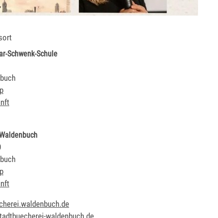
sort
ar-Schwenk-Schule
buch
p
nft
 Waldenbuch
0
buch
p
nft
cherei.waldenbuch.de
tadtbuecherei-waldenbuch.de