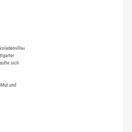
koladenvilla«
ttgarter
aufte sich
t Mut und