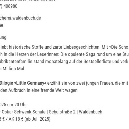
7) 40
89
80
cherei.waldenbuch.de
ne
ung
liebt historische Stoffe und zarte Liebesgeschichten. Mit »Die Scho
ch in die Herzen der Leserinnen: Die opulente Saga rund um eine Stu
rikantenfamilie stand monatelang auf der Bestsellerliste und verk
e Million Mal.
Dilogie »Little Germany«
erzählt sie von zwei jungen Frauen, die mi
 den Aufbruch in eine fremde Welt wagen.
2025 um 20 Uhr
r Oskar-Schwenk-Schule | Schulstraße 2 | Waldenbuch
€ / AK 18 € (ab Juli 2025)