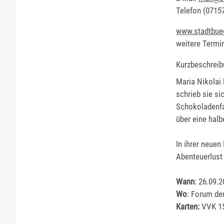
Telefon
(0
71
5
www.stadtbue
weitere Termi
Kurzbeschreib
Maria Nikolai 
schrieb sie si
Schokoladenfab
über eine halb
In ihrer neuen
Abenteuerlust
Wann
: 26.09.
Wo
: Forum de
Karten:
VVK 15 