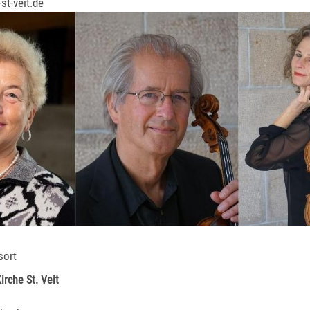
st-veit.de
sort
irche St. Veit