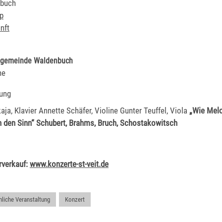
buch
p
nft
ngemeinde Waldenbuch
ne
ung
aja, Klavier Annette Schäfer, Violine Gunter Teuffel, Viola
„Wie Melo
ch den Sinn“ Schubert, Brahms, Bruch, Schostakowitsch
rverkauf:
www.konzerte-st-veit.de
hliche Veranstaltung
,
Konzert