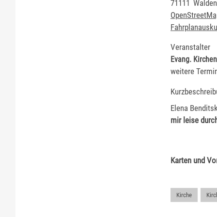
71111
Walden
OpenStreetMa
Fahrplanausku
Veranstalter
Evang. Kirche
weitere Termi
Kurzbeschreib
Elena Benditsk
mir leise dur
Karten und Vo
Kirche
,
Kirc