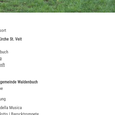
sort
irche St. Veit
buch
p
nft
ngemeinde Waldenbuch
ne
ung
 della Musica
lotto | Barocktrompete