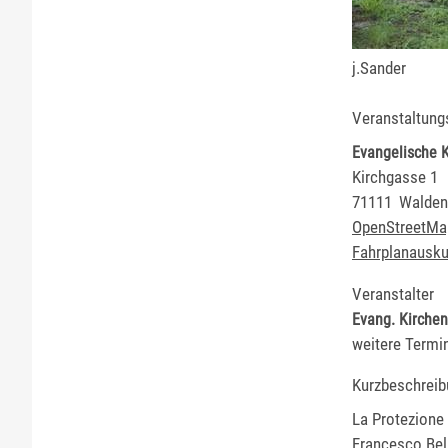
j.Sander
Veranstaltung
Evangelische K
Kirchgasse 1
71111
Walden
OpenStreetMa
Fahrplanausku
Veranstalter
Evang. Kirche
weitere Termi
Kurzbeschreib
La Protezione
Francesco Bel