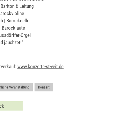
 Bariton & Leitung
Barockvioline
h | Barockcello
| Barocklaute
ussdörffer-Orgel
d jauchzet!”
rverkauf:
www.konzerte-st-veit.de
hliche Veranstaltung
,
Konzert
ck