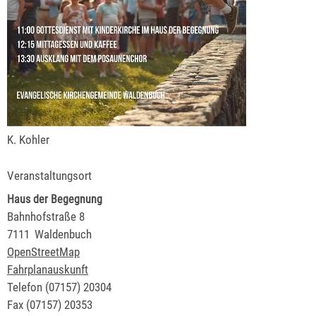
K. Kohler
Veranstaltungsort
Haus der Begegnung
Bahnhofstraße 8
7111
Waldenbuch
OpenStreetMap
Fahrplanauskunft
Telefon
(0
71
57) 2
03
04
Fax
(0
71
57) 2
03
53