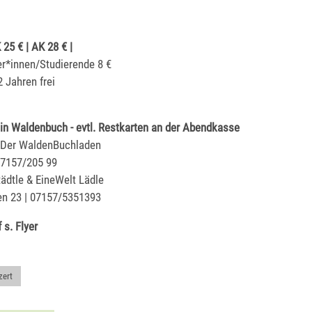
25 € | AK 28 € |
er*innen/Studierende 8 €
2 Jahren frei
 in Waldenbuch - evtl. Restkarten an der Abendkasse
 Der WaldenBuchladen
 07157/205 99
ädtle & EineWelt Lädle
n 23 | 07157/5351393
 s. Flyer
zert