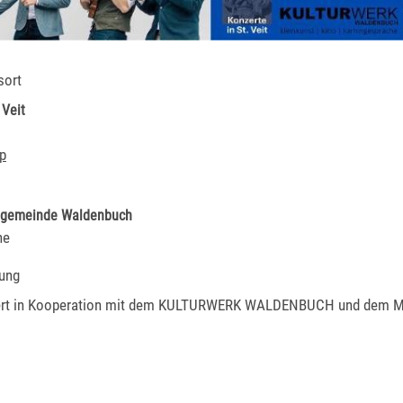
sort
 Veit
p
ngemeinde Waldenbuch
ne
ung
t in Kooperation mit dem KULTURWERK WALDENBUCH und dem M