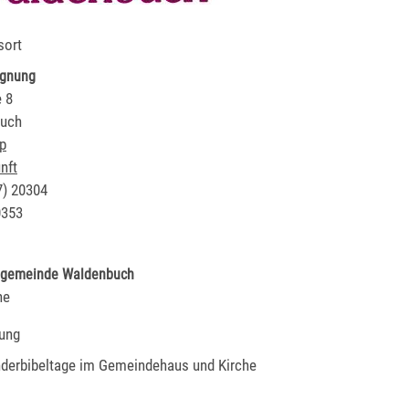
sort
egnung
 8
uch
p
nft
7) 2
03
04
03
53
ngemeinde Waldenbuch
ne
ung
nderbibeltage im Gemeindehaus und Kirche