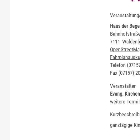
Veranstaltung
Haus der Beg
Bahnhofstraße
7111
Waldenb
OpenStreetMa
Fahrplanausku
Telefon
(0
71
5
Fax
(0
71
57) 2
Veranstalter
Evang. Kirche
weitere Termi
Kurzbeschreib
ganztägige Ki