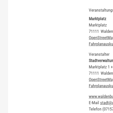
Veranstaltung
Marktplatz
Marktplatz
71111
Walden
OpenStreetMa
Fahrplanausku
Veranstalter
Stadtverwaltu
Marktplatz 1 +
71111
Walden
OpenStreetMa
Fahrplanausku
www.waldenbu
E-Mail
stadt@
Telefon
(0
71
5