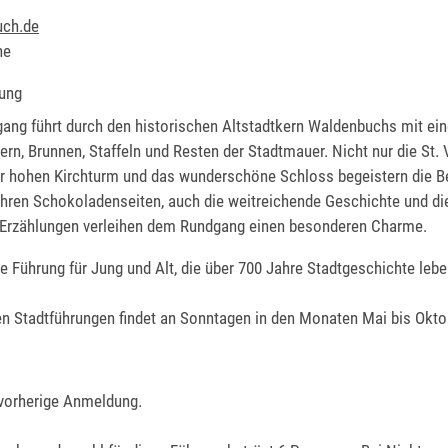
ch.de
ne
ung
ang führt durch den historischen Altstadtkern Waldenbuchs mit eine
n, Brunnen, Staffeln und Resten der Stadtmauer. Nicht nur die St. V
r hohen Kirchturm und das wunderschöne Schloss begeistern die B
ihren Schokoladenseiten, auch die weitreichende Geschichte und di
 Erzählungen verleihen dem Rundgang einen besonderen Charme.
 Führung für Jung und Alt, die über 700 Jahre Stadtgeschichte leb
en Stadtführungen findet an Sonntagen in den Monaten Mai bis Oktob
 vorherige Anmeldung.