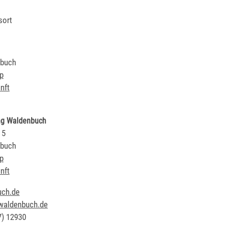
sort
buch
p
nft
ng Waldenbuch
 5
buch
p
nft
ch.de
waldenbuch.de
7) 1
29
30