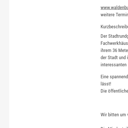
www.waldenbu
weitere Termi
Kurzbeschreib
Der Stadtrundg
Fachwerkhäuser
ihrem 36 Mete
der Stadt und 
interessanten
Eine spannende
lässt!
Die öffentlich
Wir bitten um