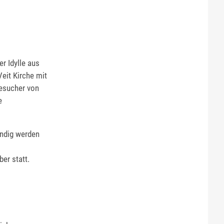
r Idylle aus
eit Kirche mit
esucher von
e
endig werden
er statt.