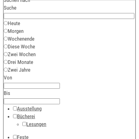
Suche
Heute
Morgen
Wochenende
Diese Woche
Zwei Wochen
Drei Monate
Zwei Jahre
Von
Bis
Ausstellung
Bücherei
Lesungen
Feste