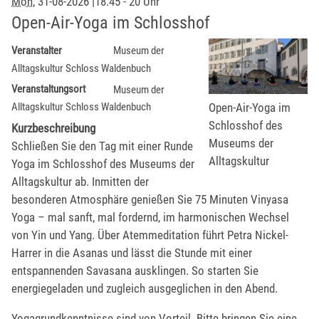
Mon
, 31-08-2026
|
18.45 - 20 Uhr
Open-Air-Yoga im Schlosshof
Veranstalter
Museum der
Alltagskultur Schloss Waldenbuch
Veranstaltungsort
Museum der
Open-Air-Yoga im
Alltagskultur Schloss Waldenbuch
Schlosshof des
Kurzbeschreibung
Museums der
Schließen Sie den Tag mit einer Runde
Alltagskultur
Yoga im Schlosshof des Museums der
Alltagskultur ab. Inmitten der
besonderen Atmosphäre genießen Sie 75 Minuten Vinyasa
Yoga – mal sanft, mal fordernd, im harmonischen Wechsel
von Yin und Yang. Über Atemmeditation führt Petra Nickel-
Harrer in die Asanas und lässt die Stunde mit einer
entspannenden Savasana ausklingen. So starten Sie
energiegeladen und zugleich ausgeglichen in den Abend.
Yogagrundkenntnisse sind von Vorteil. Bitte bringen Sie eine