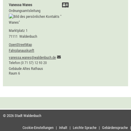
Vanessa
Wanes
Ordnungsamtsleitung
Marktplatz 1
71111
Waldenbuch
OpenStreetMap
Fahrplanauskunft
vanessa.wanes@waldenbuch.de
Telefon
(0
71
57) 12
93
20
Gebäude
Altes Rathaus
Raum
6
© 2026 Stadt Waldenbuch
Cookie-Einstellungen
|
Inhalt
|
Leichte Sprache
|
Gebärdensprache
|