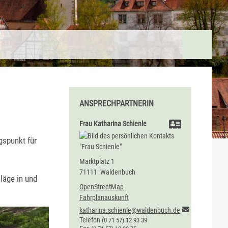
ANSPRECHPARTNERIN
Frau
Katharina
Schienle
gspunkt für
Marktplatz 1
71111
Waldenbuch
läge in und
OpenStreetMap
Fahrplanauskunft
katharina.schienle@waldenbuch.de
Telefon
(0
71
57) 12
93
39