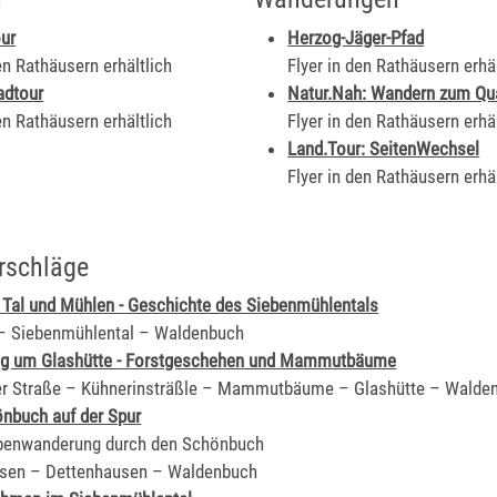
our
Herzog-Jäger-Pfad
en Rathäusern erhältlich
Flyer in den Rathäusern erhäl
adtour
Natur.Nah: Wandern zum Qu
en Rathäusern erhältlich
Flyer in den Rathäusern erhäl
Land.Tour: SeitenWechsel
Flyer in den Rathäusern erhäl
rschläge
Tal und Mühlen - Geschichte des Siebenmühlentals
– Siebenmühlental – Waldenbuch
g um Glashütte - Forstgeschehen und Mammutbäume
er Straße – Kühnerinsträßle – Mammutbäume – Glashütte – Walde
nbuch auf der Spur
ppenwanderung durch den Schönbuch
sen – Dettenhausen – Waldenbuch