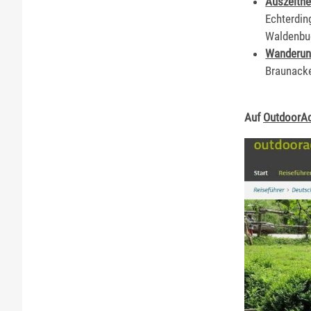
Auszeitn
Echterdin
Waldenbu
Wanderung
Braunack
Auf
OutdoorAc