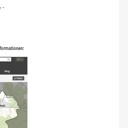
e –
nformationen: