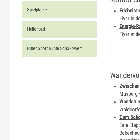
Spielplätze
Erlebnist
Flyer in d
Energie-R
Hallenbad
Flyer in d
Ritter Sport Bunte Schokowelt
Wandervo
Zwischen 
Musberg 
Wanderun
Walddorf
Dem Schö
Eine Eta
Bebenhau