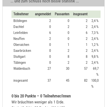
... und zum Schluss noch bissle Statistik ...
Teilnehmer
angemeldet
Passanten
insgesamt
Böblingen
2
0
2
2,4 %
Dachtel
0
2
2
2,4 %
Leinfelden
6
0
6
7,3 %
Neuffen
2
0
2
2,4 %
Oberaichen
0
1
1
1,2 %
Saarbrücken
0
2
2
2,4 %
Stuttgart
0
8
8
9,8 %
Tübingen
0
2
2
2,4 %
Waldenbuch
27
30
57
69,7
%
insgesamt
37
45
82
100,0
%
0 bis 20 Punkte – 0 Teilnehmer/innen
Wir bräuchten weniger als 1 Erde.