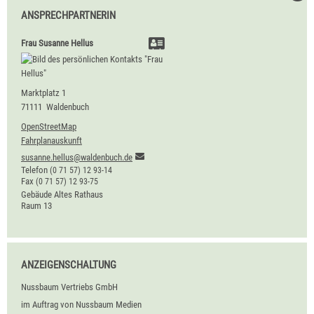
ANSPRECHPARTNERIN
Frau
Susanne
Hellus
Marktplatz 1
71111
Waldenbuch
OpenStreetMap
Fahrplanauskunft
susanne.hellus@waldenbuch.de
Telefon
(0
71
57) 12
93-14
Fax
(0
71
57) 12
93-75
Gebäude
Altes Rathaus
Raum
13
ANZEIGENSCHALTUNG
Nussbaum Vertriebs GmbH
im Auftrag von Nussbaum Medien