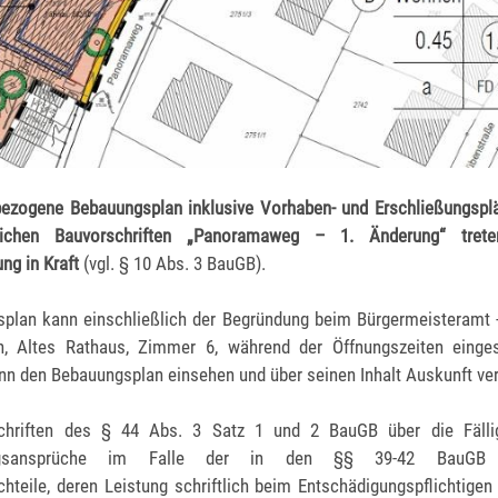
ezogene Bebauungsplan inklusive Vorhaben- und Erschließungspl
lichen Bauvorschriften „Panoramaweg – 1. Änderung“ trete
ng in Kraft
(vgl. § 10 Abs. 3 BauGB).
plan kann einschließlich der Begründung beim Bürgermeisteramt
, Altes Rathaus, Zimmer 6, während der Öffnungszeiten einge
n den Bebauungsplan einsehen und über seinen Inhalt Auskunft ver
chriften des § 44 Abs. 3 Satz 1 und 2 BauGB über die Fällig
ungsansprüche im Falle der in den §§ 39-42 BauGB b
teile, deren Leistung schriftlich beim Entschädigungspflichtigen