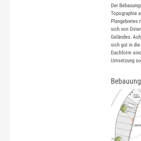
Der Bebauungs
Topographie a
Plangebietes 
sich von Oste
Geländes. Aufg
sich gut in d
Dachform sind
Umsetzung soll
Bebauung 