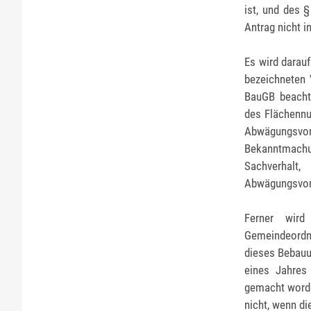
ist, und des 
Antrag nicht in
Es wird darau
bezeichneten 
BauGB beachtl
des Flächennu
Abwägungsvor
Bekanntmachu
Sachverhalt
Abwägungsvorg
Ferner wird
Gemeindeordnu
dieses Bebauu
eines Jahres
gemacht worden
nicht, wenn di