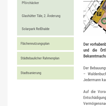
Pförchäcker
Glashütter Täle, 2. Änderung
Solarpark Reißhalde
Flächennutzungsplan
Der vorhabenb
und die Ört
Bekanntmachu
Städtebaulicher Rahmenplan
Der Bebauungs
Stadtsanierung
– Waldenbuch
Jedermann kan
Auf die Vors
Entschädig
Vermögensnach