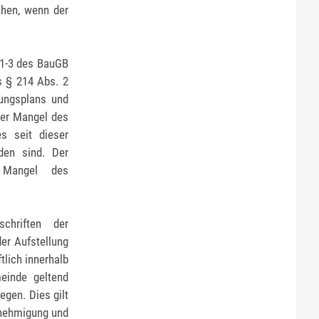
chen, wenn der
 1-3 des BauGB
s § 214 Abs. 2
uungsplans und
her Mangel des
s seit dieser
den sind. Der
n Mangel des
chriften der
er Aufstellung
lich innerhalb
einde geltend
egen. Dies gilt
Genehmigung und