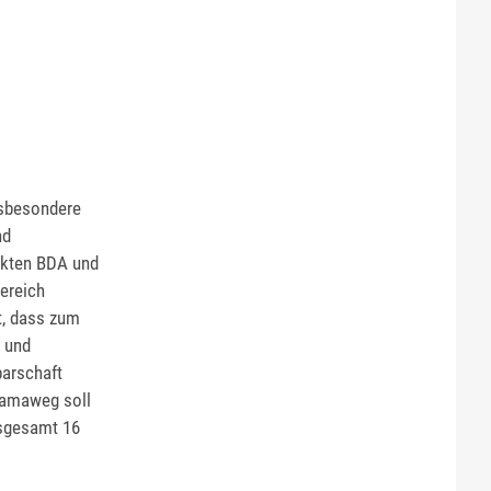
nsbesondere
nd
tekten BDA und
ereich
t, dass zum
- und
barschaft
amaweg soll
nsgesamt 16