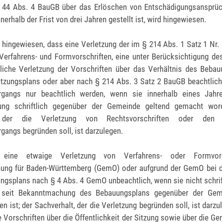
§ 44 Abs. 4 BauGB über das Erlöschen von Entschädigungsansprü
nerhalb der Frist von drei Jahren gestellt ist, wird hingewiesen.
f hingewiesen, dass eine Verletzung der im § 214 Abs. 1 Satz 1 Nr.
Verfahrens- und Formvorschriften, eine unter Berücksichtigung de
iche Verletzung der Vorschriften über das Verhältnis des Beba
tzungsplans oder aber nach § 214 Abs. 3 Satz 2 BauGB beachtlic
gangs nur beachtlich werden, wenn sie innerhalb eines Jahre
ng schriftlich gegenüber der Gemeinde geltend gemacht wor
, der die Verletzung von Rechtsvorschriften oder de
angs begründen soll, ist darzulegen.
 eine etwaige Verletzung von Verfahrens- oder Formvors
ng für Baden-Württemberg (GemO) oder aufgrund der GemO bei d
ngsplans nach § 4 Abs. 4 GemO unbeachtlich, wenn sie nicht schrift
 seit Bekanntmachung des Bebauungsplans gegenüber der Gem
 ist; der Sachverhalt, der die Verletzung begründen soll, ist darzul
e Vorschriften über die Öffentlichkeit der Sitzung sowie über die 