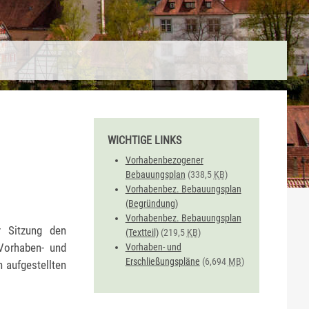
WICHTIGE LINKS
Vorhabenbezogener
Bebauungsplan
(338,5
KB
)
Vorhabenbez. Bebauungsplan
(Begründung)
Vorhabenbez. Bebauungsplan
r Sitzung den
(Textteil)
(219,5
KB
)
Vorhaben- und
Vorhaben- und
Erschließungspläne
(6,694
MB
)
 aufgestellten