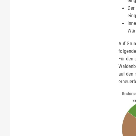
eing
Der
eing
Inne
Wär
Auf Grun
folgende
Für den 
Waldenbu
auf den 
erneuerb