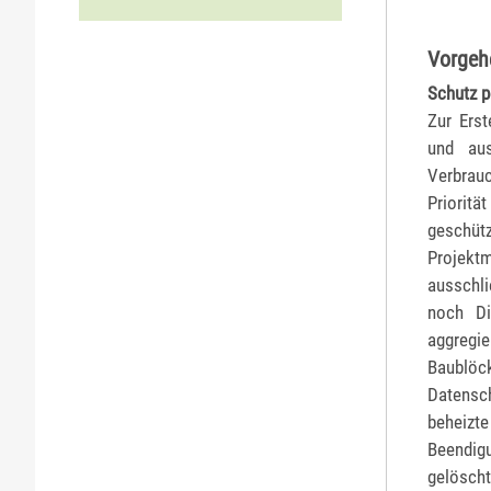
Vorgeh
Schutz p
Zur Erst
und aus
Verbrau
Prioritä
geschü
Projektm
ausschli
noch Di
aggregie
Baublöc
Datensc
beheizt
Beendig
gelöscht