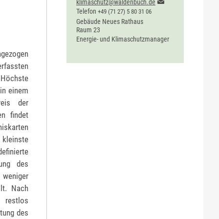
klimaschutz@waldenbuch.de
Telefon
+49 (71
27) 5
80
31
06
Gebäude
Neues Rathaus
Raum
23
Energie- und Klimaschutzmanager
angezogen
rfassten
 Höchste
 in einem
eis der
en findet
niskarten
kleinste
efinierte
rung des
 weniger
lt. Nach
 restlos
itung des