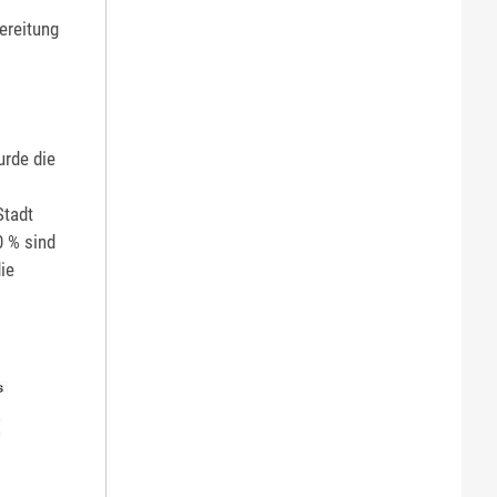
ereitung
urde die
Stadt
0 % sind
ie