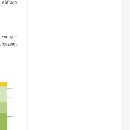
e Abfrage
 Energie­
fgezeigt