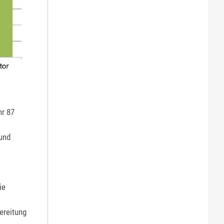
r 87
 und
ie
ereitung