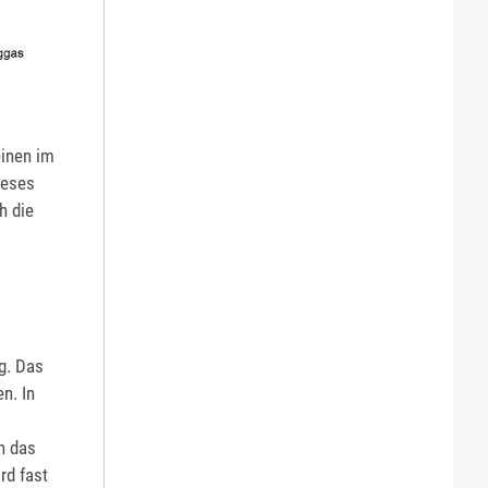
einen im
ieses
h die
g. Das
n. In
ch das
rd fast