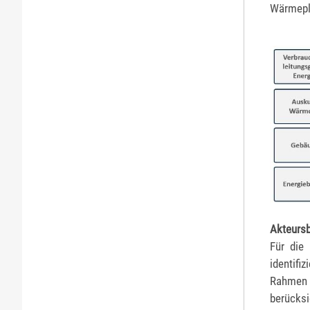
Wärmepl
Akteurs
Für die
identifi
Rahmen 
berücks