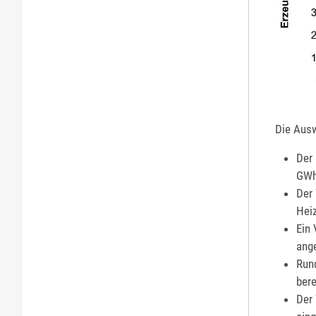
Die Ausw
Der
GWh
Der
Heiz
Ein 
ang
Run
bere
Der