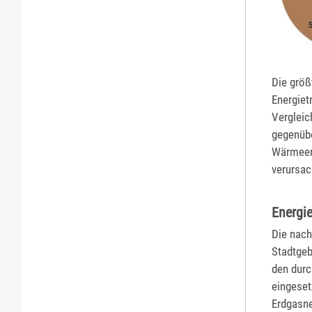
Die größ
Energiet
Vergleic
gegenübe
Wärmeer
verursac
Energie
Die nach
Stadtgeb
den durc
eingeset
Erdgasne