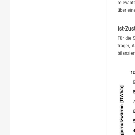
relevant
über ein
Ist-Zu
Für die 
träger,
bilanzier