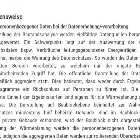
ensweise
ersonenbezogener Daten bei der Datenerhebung/-verarbeitung
ellung der Bestandsanalyse werden vielfältige Datenquellen her
gewertet. Ein Schwerpunkt liegt auf der Auswertung der e
chsdaten bspw. Verbräuche leitungsgebundener Energieträger.
t hat hierbei die Wahrung des Datenschutzes. So wurden die Daten
tzten Bereich verarbeitet, zu welchem nur der engste Kr
itarbeitenden Zugriff hat. Die öffentliche Darstellung der Dat
eßlich aggregiert statt. Dies bedeutet, dass weder durch Ergeb
agramme ein Rückschluss auf Personen zu führen ist. Die 
rte Einheit der Ergebniskarten sind eigens für die Wärmeplanung d
ke. Die Darstellung auf Baublockebene beinhaltet zur Wah
hutzes mindestens fünf beheizte Gebäude. Sind im Baublock
e private Gebäude vorhanden, wird der Baublock nicht dargestel
ung der Wärmeplanung werden die personenbezogenen Daten
, lediglich die aggregierten Daten werden zur rollierenden Überarbe