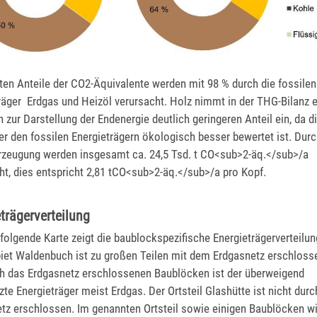
ten Anteile der CO2-Äquivalente werden mit 98 % durch die fossilen
räger Erdgas und Heizöl verursacht. Holz nimmt in der THG-Bilanz 
h zur Darstellung der Endenergie deutlich geringeren Anteil ein, da d
r den fossilen Energieträgern ökologisch besser bewertet ist. Durc
zeugung werden insgesamt ca. 24,5 Tsd. t CO<sub>2-äq.</sub>/a
ht, dies entspricht 2,81 tCO<sub>2-äq.</sub>/a pro Kopf.
trägerverteilung
folgende Karte zeigt die baublockspezifische Energieträgerverteilun
iet Waldenbuch ist zu großen Teilen mit dem Erdgasnetz erschlosse
h das Erdgasnetz erschlossenen Baublöcken ist der überweigend
zte Energieträger meist Erdgas. Der Ortsteil Glashütte ist nicht dur
tz erschlossen. Im genannten Ortsteil sowie einigen Baublöcken wi