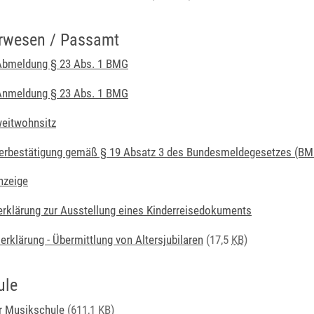
rwesen / Passamt
Abmeldung § 23 Abs. 1 BMG
Anmeldung § 23 Abs. 1 BMG
eitwohnsitz
rbestätigung gemäß § 19 Absatz 3 des Bundesmeldegesetzes (BM
nzeige
klärung zur Ausstellung eines Kinderreisedokuments
erklärung - Übermittlung von Altersjubilaren
(17,5
KB
)
ule
r Musikschule
(611,1
KB
)