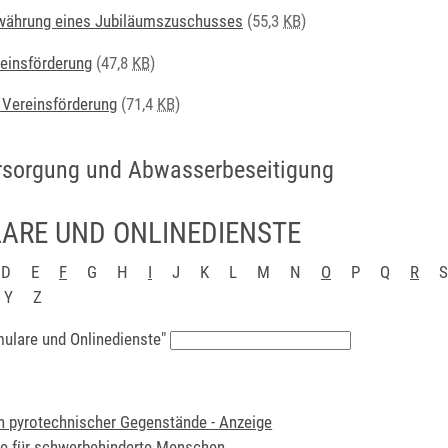
währung eines Jubiläumszuschusses
(55,3
KB
)
reinsförderung
(47,8
KB
)
r Vereinsförderung
(71,4
KB
)
rsorgung und Abwasserbeseitigung
ARE UND ONLINEDIENSTE
D
E
F
G
H
I
J
K
L
M
N
O
P
Q
R
S
Y
Z
mulare und Onlinedienste"
 pyrotechnischer Gegenstände - Anzeige
te für schwerbehinderte Menschen