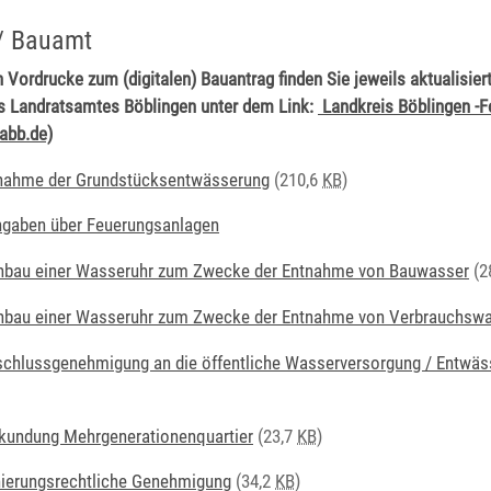
/ Bauamt
n Vordrucke zum (digitalen) Bauantrag finden Sie jeweils aktualisiert
 Landratsamtes Böblingen unter dem Link:
Landkreis Böblingen -
rabb.de)
bnahme der Grundstücksentwässerung
(210,6
KB
)
ngaben über Feuerungsanlagen
nbau einer Wasseruhr zum Zwecke der Entnahme von Bauwasser
(2
nbau einer Wasseruhr zum Zwecke der Entnahme von Verbrauchsw
schlussgenehmigung an die öffentliche Wasserversorgung / Entwä
kundung Mehrgenerationenquartier
(23,7
KB
)
nierungsrechtliche Genehmigung
(34,2
KB
)