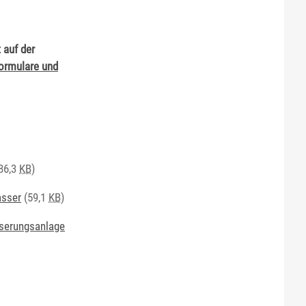
 auf der
Formulare und
86,3
KB
)
asser
(59,1
KB
)
sserungsanlage