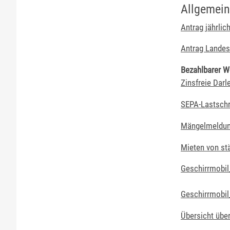
Allgemei
Antrag jährli
Antrag Landes
Bezahlbarer 
Zinsfreie Darl
SEPA-Lastschr
Mängelmeldung 
Mieten von st
Geschirrmobi
Geschirrmobil
Übersicht übe