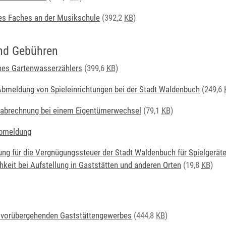
s Faches an der Musikschule
(392,2
KB
)
nd Gebühren
nes Gartenwasserzählers
(399,6
KB
)
bmeldung von Spieleinrichtungen bei der Stadt Waldenbuch
(249,6
dabrechnung bei einem Eigentümerwechsel
(79,1
KB
)
bmeldung
ng für die Vergnügungssteuer der Stadt Waldenbuch für Spielgeräte
keit bei Aufstellung in Gaststätten und anderen Orten
(19,8
KB
)
 vorübergehenden Gaststättengewerbes
(444,8
KB
)