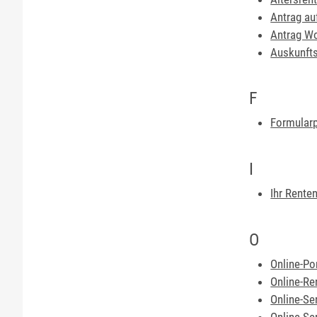
Antrag au
Antrag W
Auskunfts
F
Formularp
I
Ihr Rente
O
Online-Po
Online-Re
Online-Se
Online-Se