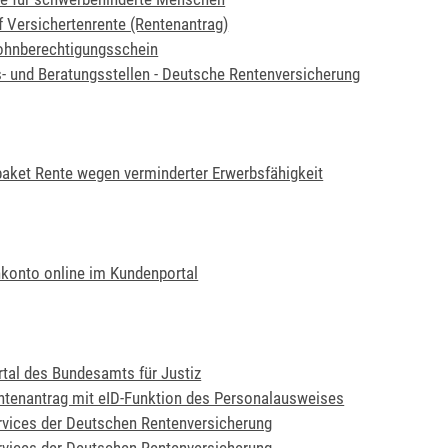
f Versichertenrente (Rentenantrag)
ohnberechtigungsschein
- und Beratungsstellen - Deutsche Rentenversicherung
aket Rente wegen verminderter Erwerbsfähigkeit
nkonto online im Kundenportal
rtal des Bundesamts für Justiz
ntenantrag mit eID-Funktion des Personalausweises
rvices der Deutschen Rentenversicherung
rvices der Deutschen Rentenversicherung