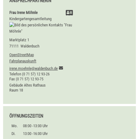
ANSPRECHPARTNERIN
Frau
Irene
Möhnle
Kindergartengesamtleitung
Marktplatz 1
71111
Waldenbuch
OpenStreetMap
Fahrplanauskunft
irene.moehnle@waldenbuch.de
Telefon
(0
71
57) 12
93-26
Fax
(0
71
57) 12
93-75
Gebäude
Altes Rathaus
Raum
18
ÖFFNUNGSZEITEN
Mo.
08:00 -13:00 Uhr
Di.
13:00 -16:00 Uhr