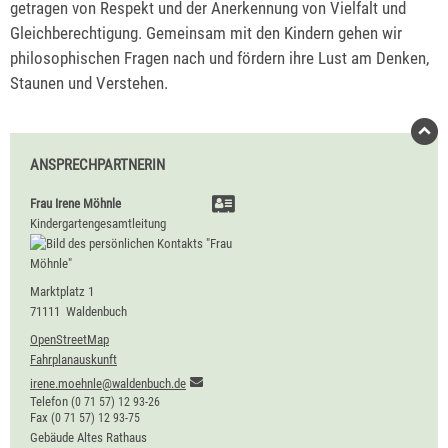
getragen von Respekt und der Anerkennung von Vielfalt und
Gleichberechtigung. Gemeinsam mit den Kindern gehen wir
philosophischen Fragen nach und fördern ihre Lust am Denken,
Staunen und Verstehen.
ANSPRECHPARTNERIN
Frau
Irene
Möhnle
Kindergartengesamtleitung
Marktplatz 1
71111
Waldenbuch
OpenStreetMap
Fahrplanauskunft
irene.moehnle@waldenbuch.de
Telefon
(0
71
57) 12
93-26
Fax
(0
71
57) 12
93-75
Gebäude
Altes Rathaus