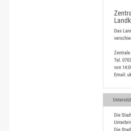
Zentr
Landk
Das Land
verschie
Zentrale
Tel. 070
von 14:0
Email: u
Unterstü
Die Stad
Unterbri
Die Stad