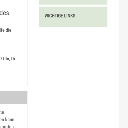
 des
WICHTIGE LINKS
lfe
die
0 Uhr, Do
zur
en kann.
stimmten