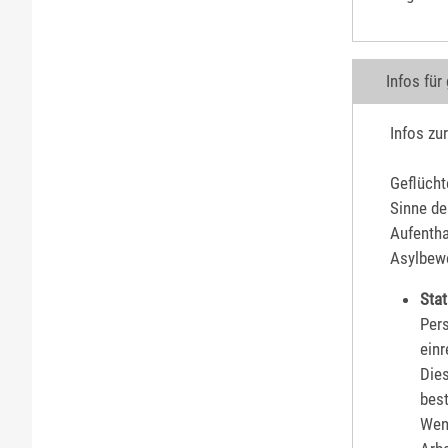
Infos für
Infos zu
Geflücht
Sinne de
Aufentha
Asylbewe
Stat
Pers
einr
Dies
best
Wenn