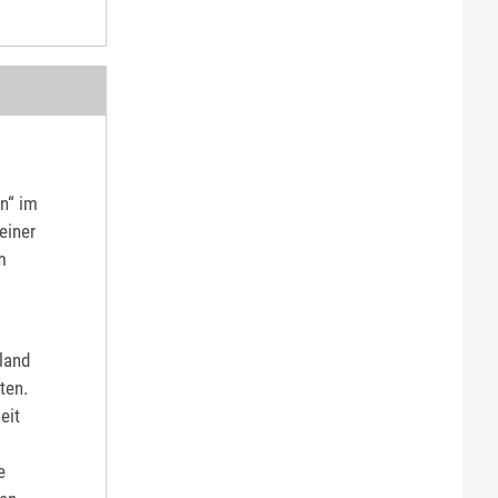
n“ im
einer
m
land
ten.
eit
e