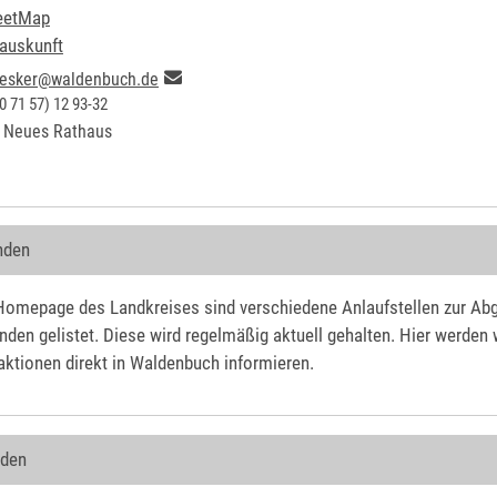
eetMap
auskunft
uesker@waldenbuch.de
0
71
57) 12
93-32
Neues Rathaus
nden
Homepage des Landkreises sind verschiedene Anlaufstellen zur Ab
den gelistet. Diese wird regelmäßig aktuell gehalten. Hier werden 
tionen direkt in Waldenbuch informieren.
nden