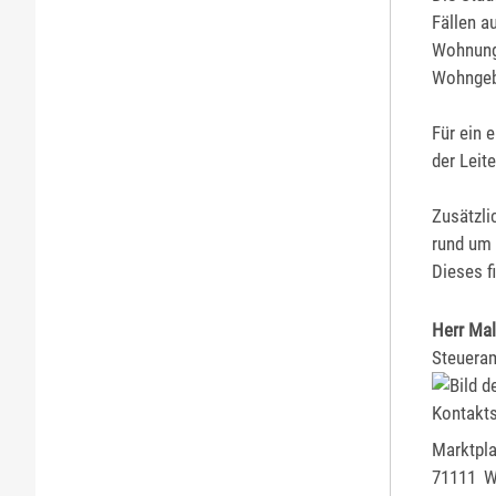
Fällen a
Wohnung
Wohngebä
Für ein 
der Leit
Zusätzli
rund um 
Dieses f
Herr
Mal
Steueram
Marktpla
71111
W