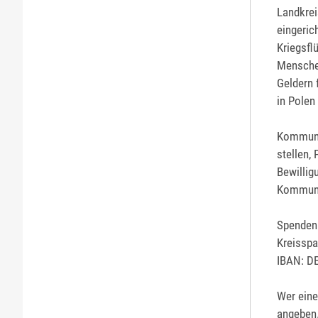
Landkre
eingeric
Kriegsfl
Menschen
Geldern 
in Polen
Kommunen
stellen,
Bewillig
Kommune
Spendenk
Kreisspa
IBAN: D
Wer ein
angeben