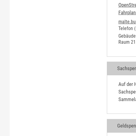
OpenStr
Fahrplan
malte.b
Telefon
(
Gebäude
Raum
21
Sachspe
Auf der 
Sachspen
Sammelak
Geldspe