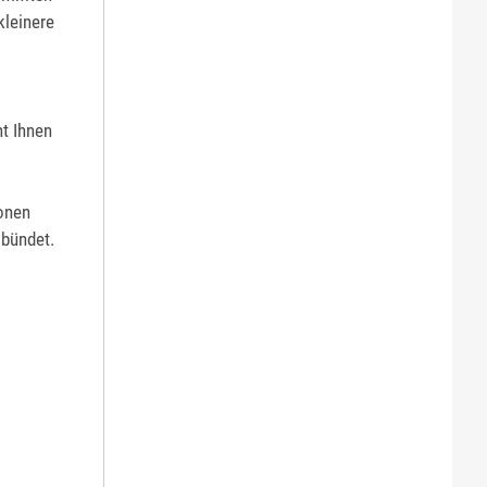
kleinere
t Ihnen
ionen
 bündet.