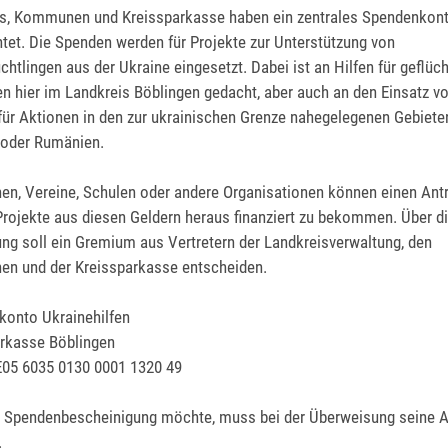
is, Kommunen und Kreissparkasse haben ein zentrales Spendenkon
htet. Die Spenden werden für Projekte zur Unterstützung von
üchtlingen aus der Ukraine eingesetzt. Dabei ist an Hilfen für geflüc
 hier im Landkreis Böblingen gedacht, aber auch an den Einsatz v
für Aktionen in den zur ukrainischen Grenze nahegelegenen Gebiete
 oder Rumänien.
, Vereine, Schulen oder andere Organisationen können einen Ant
 Projekte aus diesen Geldern heraus finanziert zu bekommen. Über d
ung soll ein Gremium aus Vertretern der Landkreisverwaltung, den
n und der Kreissparkasse entscheiden.
onto Ukrainehilfen
rkasse Böblingen
E05 6035 0130 0001 1320 49
e Spendenbescheinigung möchte, muss bei der Überweisung seine 
.