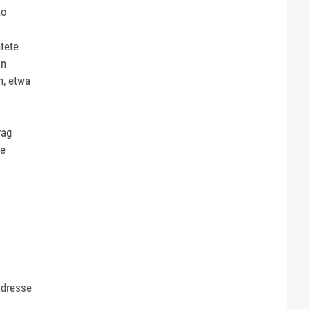
to
htete
on
n, etwa
rag
ie
Adresse