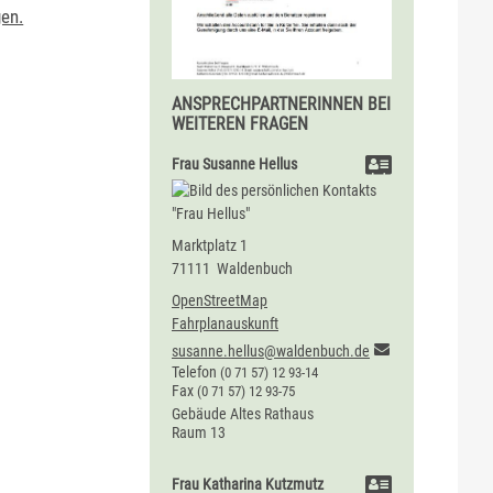
gen.
ANSPRECHPARTNERINNEN BEI
WEITEREN FRAGEN
Frau
Susanne
Hellus
Marktplatz 1
71111
Waldenbuch
OpenStreetMap
Fahrplanauskunft
susanne.hellus@waldenbuch.de
Telefon
(0
71
57) 12
93-14
Fax
(0
71
57) 12
93-75
Gebäude
Altes Rathaus
Raum
13
Frau
Katharina
Kutzmutz