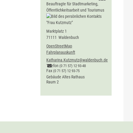
Beauftragte für Stadtmarketing,
Öffentlichkeitsarbeit und Tourismus
Marktplatz 1
71111
Waldenbuch
OpenStreetMap
Fahrplanauskunft
Katharina.Kutzmutz@waldenbuch.de
Telefon
(0
71
57) 12
93-48
Fax
(0
71
57) 12
93-75
Gebäude
Altes Rathaus
Raum
2