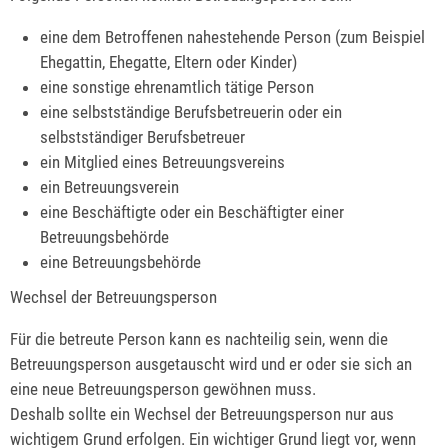
eine dem Betroffenen nahestehende Person (zum Beispiel
Ehegattin, Ehegatte, Eltern oder Kinder)
eine sonstige ehrenamtlich tätige Person
eine selbstständige Berufsbetreuerin oder ein
selbstständiger Berufsbetreuer
ein Mitglied eines Betreuungsvereins
ein Betreuungsverein
eine Beschäftigte oder ein Beschäftigter einer
Betreuungsbehörde
eine Betreuungsbehörde
Wechsel der Betreuungsperson
Für die betreute Person kann es nachteilig sein, wenn die
Betreuungsperson ausgetauscht wird und er oder sie sich an
eine neue Betreuungsperson gewöhnen muss.
Deshalb sollte ein Wechsel der Betreuungsperson nur aus
wichtigem Grund erfolgen. Ein wichtiger Grund liegt vor, wenn