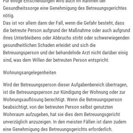
Für einige Entscheidungen wird auch im Rahmen der
Gesundheitssorge eine Genehmigung des Betreuungsgerichtes
nötig.
Das ist vor allem dann der Fall, wenn die Gefahr besteht, dass
die betreute Person aufgrund der Maßnahme oder auch aufgrund
ihres Unterbleibens oder Abbruchs stirbt oder schwerwiegenden
gesundheitlichen Schaden erleidet und sich die
Betreuungsperson und der behandelnde Arzt nicht darüber einig
sind, was dem Willen der betreuten Person entspricht.
Wohnungsangelegenheiten
Wird der Betreuungsperson dieser Aufgabenbereich übertragen,
ist die Betreuungsperson zur Kündigung der Wohnung oder zur
Wohnungsauflösung berechtigt. Wenn die Betreuungsperson
beabsichtigt, von der betreuten Person selbst genutzten
Wohnraum aufzugeben, hat sie dies dem Betreuungsgericht
unverzüglich anzuzeigen. In den meisten Fällen ist dann zudem
eine Genehmigung des Betreuungsgerichts erforderlich.