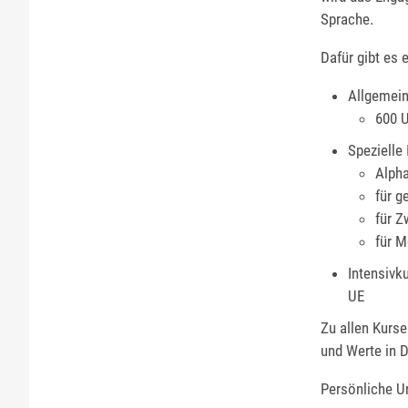
Sprache.
Dafür gibt es 
Allgemein
600 U
Spezielle
Alpha
für g
für Z
für M
Intensivk
UE
Zu allen Kurse
und Werte in 
Persönliche Un