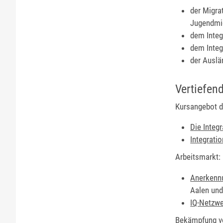
der Migra
Jugendmi
dem Integ
dem Integ
der Auslä
Vertiefen
Kursangebot d
Die Integ
Integrati
Arbeitsmarkt:
Anerkennu
Aalen und
IQ-Netzw
Bekämpfung vo