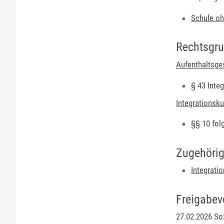
Schule oh
Rechtsgr
Aufenthaltsge
§ 43 Inte
Integrationsku
§§ 10 fol
Zugehörig
Integrati
Freigabev
27.02.2026
Soz