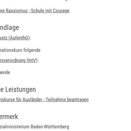
ne Rassismus - Schule mit Courage
undlage
setz (AufenthG)
:
grationskurs folgende
rsverordnung (IntV)
:
gende
e Leistungen
onskurse für Ausländer - Teilnahme beantragen
ermerk
ialministerium Baden-Württemberg