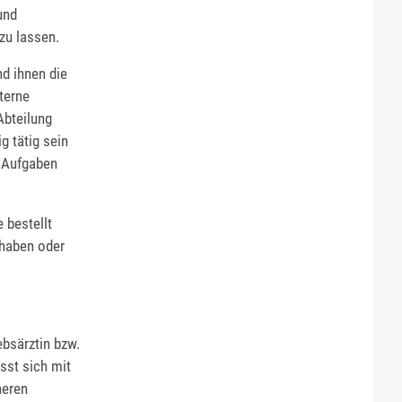
und
zu lassen.
nd ihnen die
terne
Abteilung
g tätig sein
e Aufgaben
 bestellt
 haben oder
ebsärztin bzw.
sst sich mit
heren