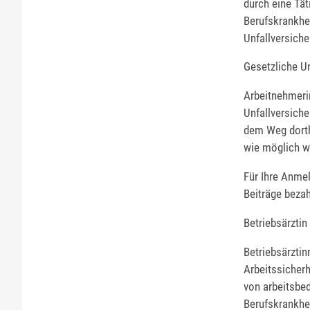
durch eine Tä
Berufskrankhe
Unfallversiche
Gesetzliche U
Arbeitnehmeri
Unfallversich
dem Weg dorthi
wie möglich w
Für Ihre Anmel
Beiträge bezah
Betriebsärztin
Betriebsärztin
Arbeitssicher
von arbeitsbe
Berufskrankhe