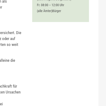
n als
Fr. 08:00 – 12:00 Uhr
er
(alle Ämter)Bürger
ersichert. Die
z oder auf
rten so weit
lleine die
chkraft für
cken Ursachen
ei