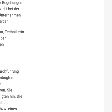
ige Begehungen
irkt bei der
 Unternehmen
erden.
ur, Technikerin
aben
hen
Durchführung
edingten
a
ren. Sie
igten hin. Die
ht die
 bzw. eines