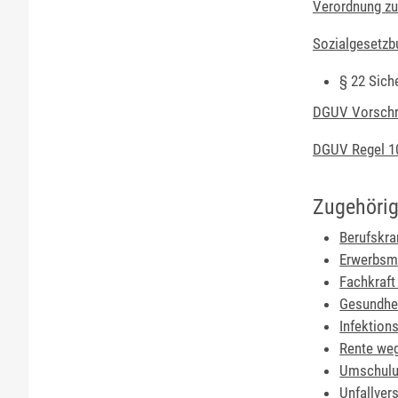
Verordnung zu
Sozialgesetzbu
§ 22 Sich
DGUV Vorschri
DGUV Regel 10
Zugehörig
Berufskra
Erwerbsm
Fachkraft
Gesundhei
Infektion
Rente weg
Umschulu
Unfallver