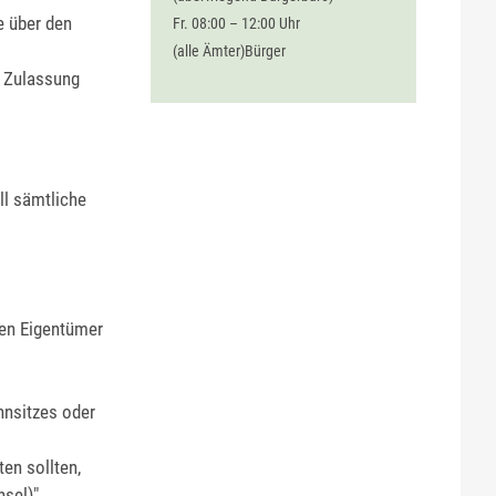
e über den
Fr. 08:00 – 12:00 Uhr
(alle Ämter)Bürger
e Zulassung
ll sämtliche
gen Eigentümer
hnsitzes oder
en sollten,
sel)".