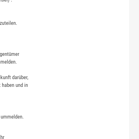
uteilen.
igentümer
nmelden.
kunft darüber,
 haben und in
g ummelden.
Ihr