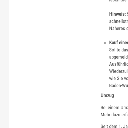
Hinweis:
S
schnellst
Näheres d
Kauf ein
Sollte da
abgemelde
Ausführli
Wiederzul
wie Sie v
Baden-Wür
Umzug
Bei einem Umz
Mehr dazu erf
Seit dem 1. J