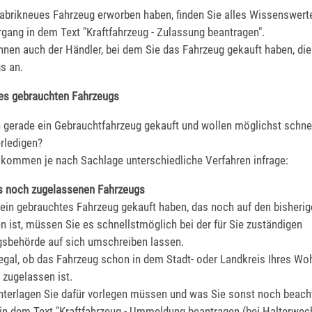
fabrikneues Fahrzeug erworben haben, finden Sie alles Wissenswert
gang in dem Text "Kraftfahrzeug - Zulassung beantragen".
Ihnen auch der Händler, bei dem Sie das Fahrzeug gekauft haben, di
s an.
es gebrauchten Fahrzeugs
h gerade ein Gebrauchtfahrzeug gekauft und wollen möglichst schne
rledigen?
l kommen je nach Sachlage unterschiedliche Verfahren infrage:
s noch zugelassenen Fahrzeugs
ein gebrauchtes Fahrzeug gekauft haben, das noch auf den bisheri
n ist, müssen Sie es schnellstmöglich bei der für Sie zuständigen
sbehörde auf sich umschreiben lassen.
 egal, ob das Fahrzeug schon in dem Stadt- oder Landkreis Ihres Wo
 zugelassen ist.
terlagen Sie dafür vorlegen müssen und was Sie sonst noch beacht
 in dem Text "Kraftfahrzeug - Ummeldung beantragen (bei Halterwech