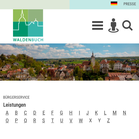
PRESSE
BÜRGERSERVICE
Leistungen
A
B
C
D
E
F
G
H
I
J
K
L
M
N
O
P
Q
R
S
T
U
V
W
X
Y
Z