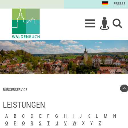
PRESSE
BÜRGERSERVICE
LEISTUNGEN
A
B
C
D
E
F
G
H
I
J
K
L
M
N
O
P
Q
R
S
T
U
V
W
X
Y
Z