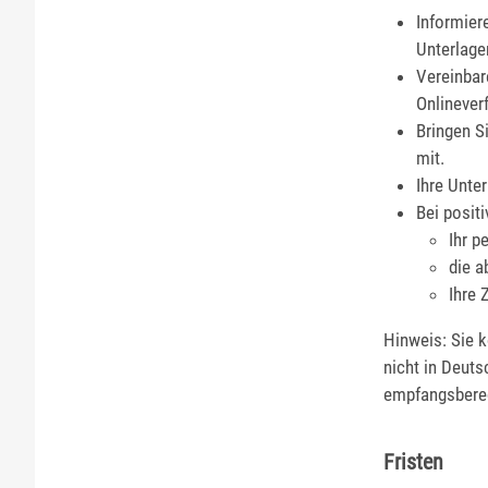
Informier
Unterlage
Vereinbar
Onlinever
Bringen S
mit.
Ihre Unter
Bei posit
Ihr p
die 
Ihre
Hinweis: Sie k
nicht in Deut
empfangsberec
Fristen