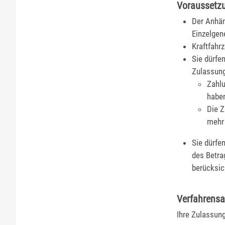
Voraussetz
Der Anhä
Einzelgen
Kraftfahr
Sie dürfe
Zulassun
Zahlu
habe
Die Z
mehr 
Sie dürfe
des Betra
berücksic
Verfahrensa
Ihre Zulassun