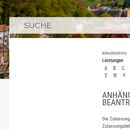
BÜRGERSERVICE
Leistungen
A
B
C
V
W
X
ANHÄNG
BEANT
Die Zulassung 
Zulassungsbehö