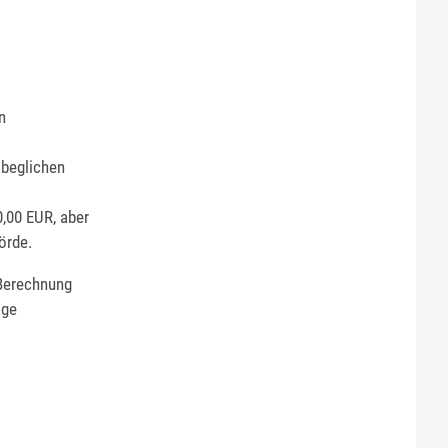
n
 beglichen
,00 EUR, aber
örde.
Berechnung
äge