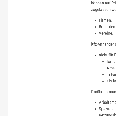
können auf Pr
zugelassen we
Firmen,
Behörden
Vereine.
Kfz-Anhänger s
nicht für
für l
Arbei
in F
als f
Darüber hinau
Arbeitsma
Spezialan
Rettungsb