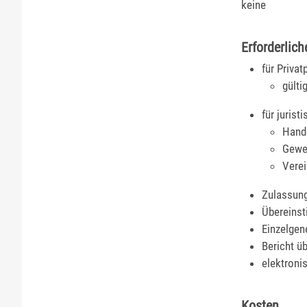
keine
Erforderlich
für Priva
gülti
für juris
Hand
Gewe
Verei
Zulassung
Übereins
Einzelgen
Bericht ü
elektroni
Kosten