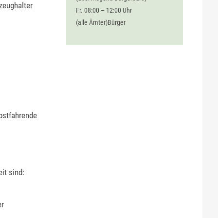
zeughalter
Fr. 08:00 – 12:00 Uhr
(alle Ämter)Bürger
lbstfahrende
it sind:
er