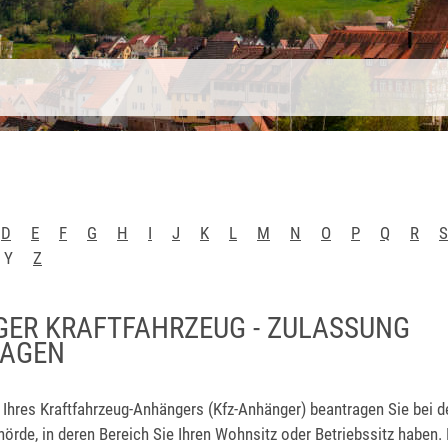
D
E
F
G
H
I
J
K
L
M
N
O
P
Q
R
S
Y
Z
ER KRAFTFAHRZEUG - ZULASSUNG
RAGEN
Ihres Kraftfahrzeug-Anhängers (Kfz-Anhänger) beantragen Sie bei d
rde, in deren Bereich Sie Ihren Wohnsitz oder Betriebssitz haben.