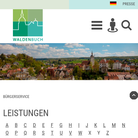
PRESSE
BÜRGERSERVICE
LEISTUNGEN
A
B
C
D
E
F
G
H
I
J
K
L
M
N
O
P
Q
R
S
T
U
V
W
X
Y
Z