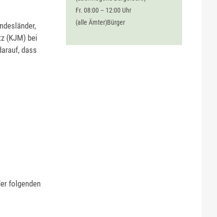
Fr. 08:00 – 12:00 Uhr
(alle Ämter)Bürger
undesländer,
z (KJM) bei
darauf, dass
der folgenden