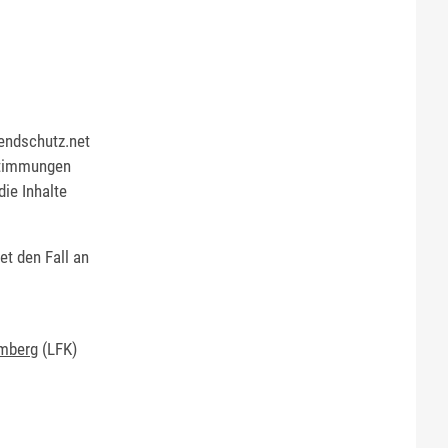
endschutz.net
stimmungen
die Inhalte
t den Fall an
emberg
(LFK)