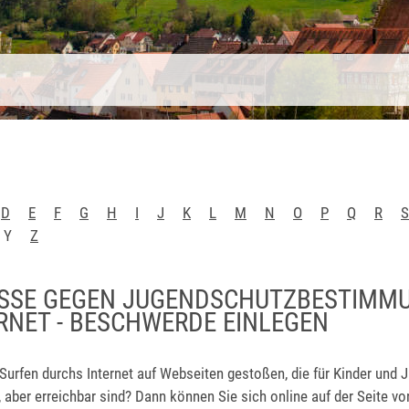
D
E
F
G
H
I
J
K
L
M
N
O
P
Q
R
S
Y
Z
SSE GEGEN JUGENDSCHUTZBESTIMMUN
NET - BESCHWERDE EINLEGEN
Surfen durchs Internet auf Webseiten gestoßen, die für Kinder und 
, aber erreichbar sind? Dann können Sie sich online auf der Seite vo