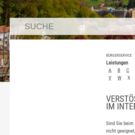
BÜRGERSERVICE
Leistungen
A
B
C
V
W
X
VERSTÖ
M INTER
Sind Sie beim 
nicht geeignet