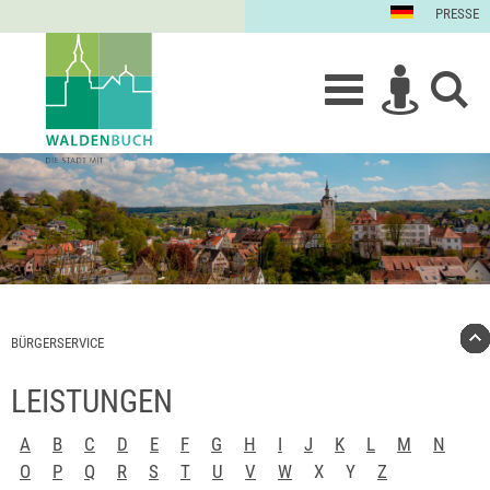
PRESSE
BÜRGERSERVICE
LEISTUNGEN
A
B
C
D
E
F
G
H
I
J
K
L
M
N
O
P
Q
R
S
T
U
V
W
X
Y
Z