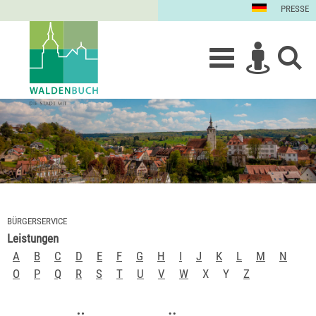
PRESSE
BÜRGERSERVICE
Leistungen
A
B
C
D
E
F
G
H
I
J
K
L
M
N
O
P
Q
R
S
T
U
V
W
X
Y
Z