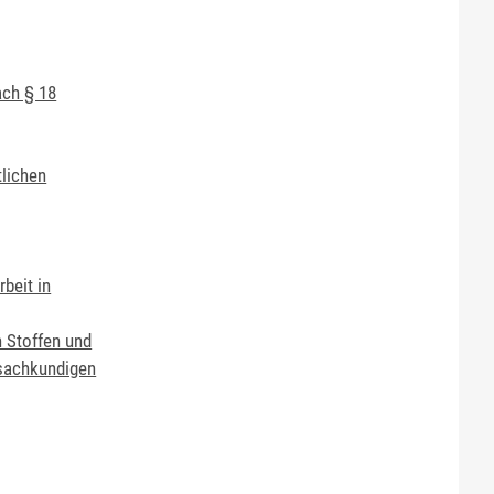
ach § 18
tlichen
beit in
n Stoffen und
sachkundigen