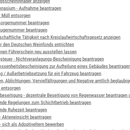
gsscheininhaber anzeigen
nasium - Aufnahme beantragen
d Müll entsorgen
tsorgernummer beantragen
zeugernummer beantragen
tschaftliche Tätigkeit nach Kreislaufwirtschaftsgesetz anzeigen
r den Deutschen Weinfonds entrichten
nen Führerschein neu ausstellen lassen
steuer - Nichtveranlagungs-Bescheinigung beantragen
ssenheitsbescheinigung zur Aufteilung eines Gebäudes beantrage
 / Außerbetriebsetzung für ein Fahrzeug beantragen
en, Ablichtungen, Vervielfältigungen und Negative amtlich beglaubi
 entsorgen
eseitigung - dezentrale Beseitigung von Regenwasser beantragen 
nde Regelungen zum Schichtbetrieb beantragen
nde Ruhezeit beantragen
- Akteneinsicht beantragen
- sich als Adoptiveltern bewerben