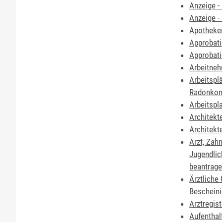
Anzeige -
Anzeige -
Apotheken
Approbati
Approbati
Arbeitneh
Arbeitspl
Radonkon
Arbeitspl
Architekt
Architekt
Arzt, Zah
Jugendlic
beantrag
Ärztliche
Bescheini
Arztregis
Aufenthal