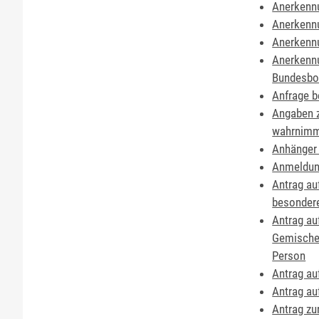
Anerkennu
Anerkennu
Anerkennu
Anerkennu
Bundesbo
Anfrage b
Angaben z
wahrnim
Anhänger 
Anmeldun
Antrag au
besondere
Antrag au
Gemische
Person
Antrag au
Antrag au
Antrag zu