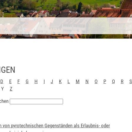
NGEN
D
E
F
G
H
I
J
K
L
M
N
O
P
Q
R
S
Y
Z
chen
 von pyrotechnischen Gegenständen als Erlaubnis- oder