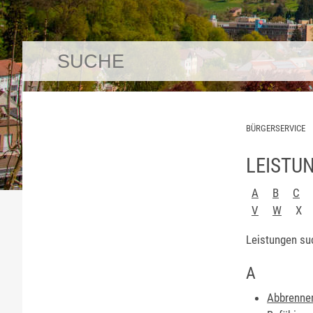
BÜRGERSERVICE
LEISTU
A
B
C
V
W
X
Leistungen su
A
Abbrennen