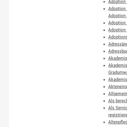
Adoption 
Adoption 
Adoption
Adoption 
Adoption
Adoptions
Adressänd
Adressbuc
Akademisc
Akademisc
Gradumwa
Akademisc
Akteneins
Allgemein
Als berec
Als Servi
registrier
Altenpfleg