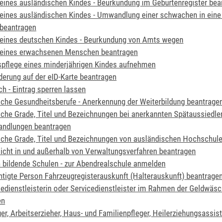
eines ausländischen Kindes - Beurkundung im Geburtenregister bea
eines ausländischen Kindes - Umwandlung einer schwachen in eine
 beantragen
eines deutschen Kindes - Beurkundung von Amts wegen
 eines erwachsenen Menschen beantragen
pflege eines minderjährigen Kindes aufnehmen
erung auf der eID-Karte beantragen
h - Eintrag sperren lassen
he Gesundheitsberufe - Anerkennung der Weiterbildung beantrage
he Grade, Titel und Bezeichnungen bei anerkannten Spätaussiedler
ndlungen beantragen
he Grade, Titel und Bezeichnungen von ausländischen Hochschule
icht in und außerhalb von Verwaltungsverfahren beantragen
 bildende Schulen - zur Abendrealschule anmelden
htigte Person Fahrzeugregisterauskunft (Halterauskunft) beantrage
cedienstleisterin oder Servicedienstleister im Rahmen der Geldwäs
en
er, Arbeitserzieher, Haus- und Familienpfleger, Heilerziehungsassist