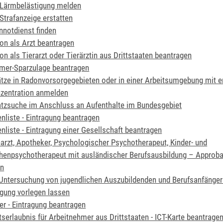
 Lärmbelästigung melden
 Strafanzeige erstatten
notdienst finden
on als Arzt beantragen
on als Tierarzt oder Tierärztin aus Drittstaaten beantragen
mer-Sparzulage beantragen
ätze in Radonvorsorgegebieten oder in einer Arbeitsumgebung mit e
zentration anmelden
atzsuche im Anschluss an Aufenthalte im Bundesgebiet
enliste - Eintragung beantragen
enliste - Eintragung einer Gesellschaft beantragen
narzt, Apotheker, Psychologischer Psychotherapeut, Kinder- und
henpsychotherapeut mit ausländischer Berufsausbildung – Approba
en
 Untersuchung von jugendlichen Auszubildenden und Berufsanfänger
gung vorlegen lassen
ter - Eintragung beantragen
tserlaubnis für Arbeitnehmer aus Drittstaaten - ICT-Karte beantrage