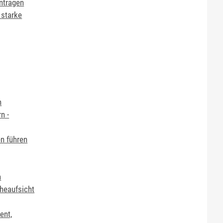
ntragen
 starke
n
n -
n führen
n
cheaufsicht
ent,