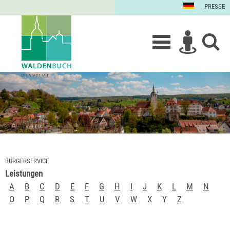
PRESSE
BÜRGERSERVICE
Leistungen
A
B
C
D
E
F
G
H
I
J
K
L
M
N
O
P
Q
R
S
T
U
V
W
X
Y
Z