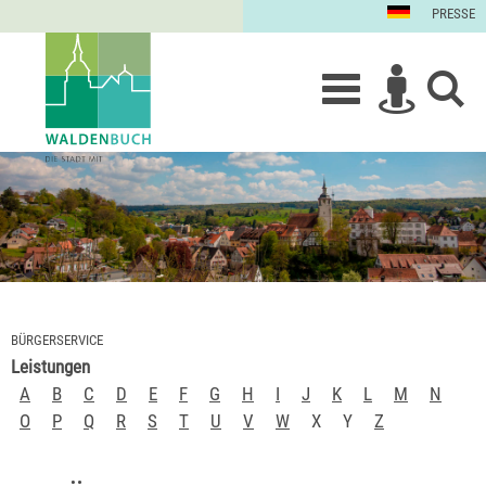
PRESSE
BÜRGERSERVICE
Leistungen
A
B
C
D
E
F
G
H
I
J
K
L
M
N
O
P
Q
R
S
T
U
V
W
X
Y
Z