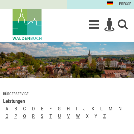
PRESSE
BÜRGERSERVICE
Leistungen
A
B
C
D
E
F
G
H
I
J
K
L
M
N
O
P
Q
R
S
T
U
V
W
X
Y
Z