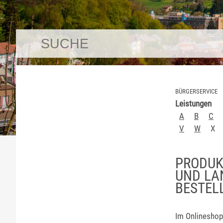
BÜRGERSERVICE
Leistungen
A
B
C
V
W
X
PRODUK
UND LA
BESTEL
Im Onlineshop