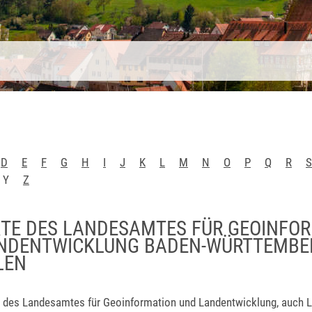
D
E
F
G
H
I
J
K
L
M
N
O
P
Q
R
S
Y
Z
TE DES LANDESAMTES FÜR GEOINFO
NDENTWICKLUNG BADEN-WÜRTTEMBE
LEN
 des Landesamtes für Geoinformation und Landentwicklung, auch 