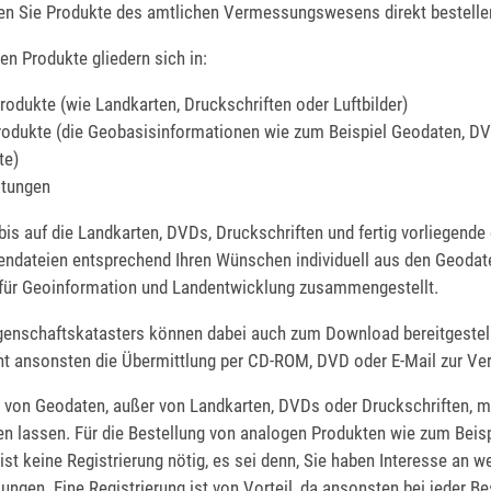
en Sie Produkte des amtlichen Vermessungswesens direkt bestelle
n Produkte gliedern sich in:
rodukte (wie Landkarten, Druckschriften oder Luftbilder)
Produkte (die Geobasisinformationen wie zum Beispiel Geodaten, D
te)
stungen
is auf die Landkarten, DVDs, Druckschriften und fertig vorliegende 
endateien entsprechend Ihren Wünschen individuell aus den Geoda
ür Geoinformation und Landentwicklung zusammengestellt.
genschaftskatasters können dabei auch zum Download bereitgestel
ht ansonsten die Übermittlung per CD-ROM, DVD oder E-Mail zur Ve
 von Geodaten, außer von Landkarten, DVDs oder Druckschriften, 
ren lassen. Für die Bestellung von analogen Produkten wie zum Beisp
st keine Registrierung nötig, es sei denn, Sie haben Interesse an w
lungen.
Eine Registrierung ist von Vorteil, da ansonsten bei jeder Be