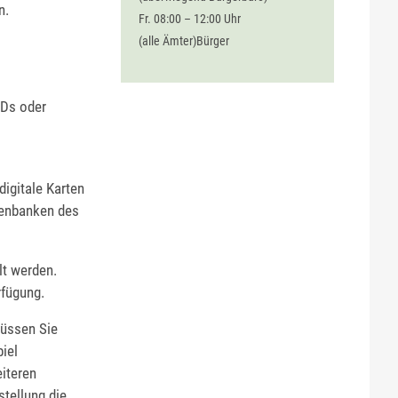
n.
Fr. 08:00 – 12:00 Uhr
(alle Ämter)Bürger
VDs oder
digitale Karten
tenbanken des
lt werden.
rfügung.
müssen Sie
iel
eiteren
stellung die