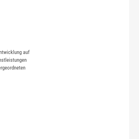
ntwicklung auf
nstleistungen
tergeordneten