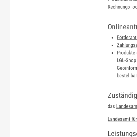
Rechnungs- od
Onlineant
Förderant
Zahlungs
Produkte 
LGL-Shop 
Geoinfor
bestellbar
Zuständig
das
Landesamt
Landesamt für
Leistungs