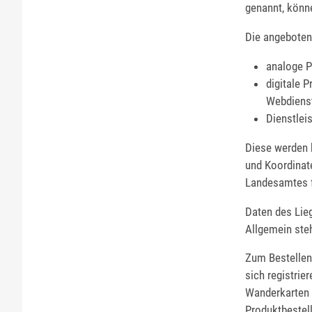
genannt, könn
Die angebotene
analoge P
digitale 
Webdiens
Dienstlei
Diese werden b
und Koordinat
Landesamtes f
Daten des Lie
Allgemein ste
Zum Bestellen
sich registrie
Wanderkarten i
Produktbestel