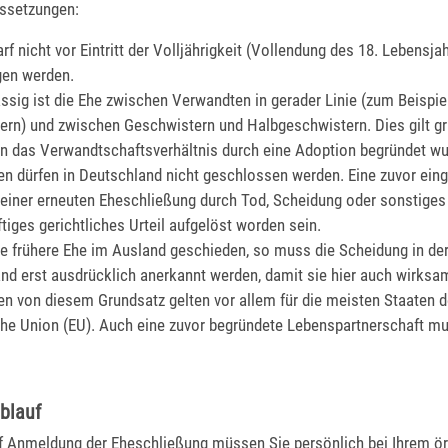
ssetzungen:
rf nicht vor Eintritt der Volljährigkeit (Vollendung des 18. Lebensja
gen werden.
ässig ist die Ehe zwischen Verwandten in gerader Linie (zum Beispiel
dern) und zwischen Geschwistern und Halbgeschwistern. Dies gilt gr
n das Verwandtschaftsverhältnis durch eine Adoption begründet wu
n dürfen in Deutschland nicht geschlossen werden. Eine zuvor ei
einer erneuten Eheschließung durch Tod, Scheidung oder sonstiges
tiges gerichtliches Urteil aufgelöst worden sein.
e frühere Ehe im Ausland geschieden, so muss die Scheidung in der
nd erst ausdrücklich anerkannt werden, damit sie hier auch wirksa
 von diesem Grundsatz gelten vor allem für die meisten Staaten d
he Union (EU). Auch eine zuvor begründete Lebenspartnerschaft mu
blauf
f Anmeldung der Eheschließung müssen Sie persönlich bei Ihrem ör