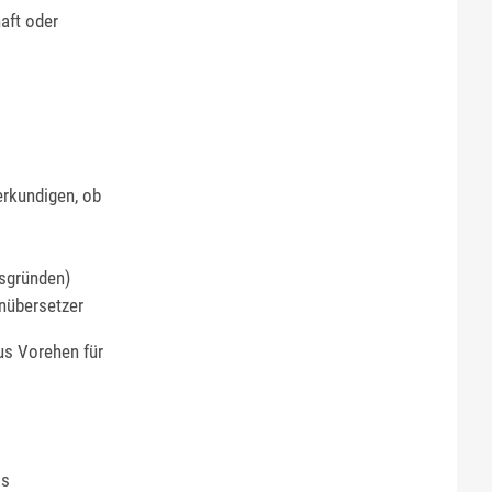
aft oder
erkundigen, ob
gsgründen)
enübersetzer
us Vorehen für
is