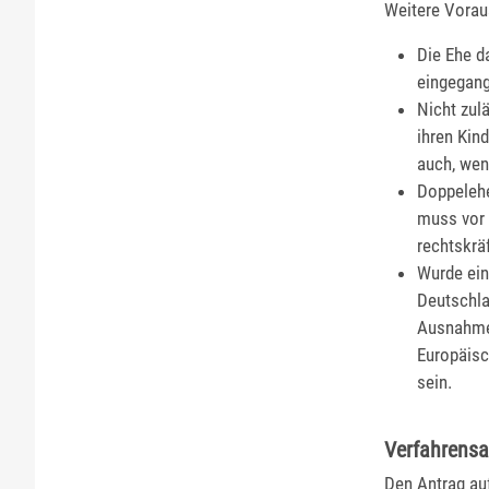
Weitere Vorau
Die Ehe da
eingegan
Nicht zul
ihren Kin
auch, wen
Doppelehe
muss vor 
rechtskräf
Wurde ein
Deutschla
Ausnahmen
Europäisc
sein.
Verfahrensa
Den Antrag au