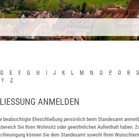
D
E
F
G
H
I
J
K
L
M
N
O
P
Q
R
S
Y
Z
LIESSUNG ANMELDEN
e beabsichtigte Eheschließung persönlich beim Standesamt anmeld
sbereich Sie Ihren Wohnsitz oder gewöhnlichen Aufenthalt haben.
Z
chleunigung können Sie dem Standesamt sowohl Ihren Wunschtermi