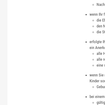
Nachw
wenn Ihr 
die E
den 
die S
erfolgte 
ein Anerke
alle 
alle 
eine 
wenn Sie 
Kinder so
​​​​​​
bei einem
​​​​​