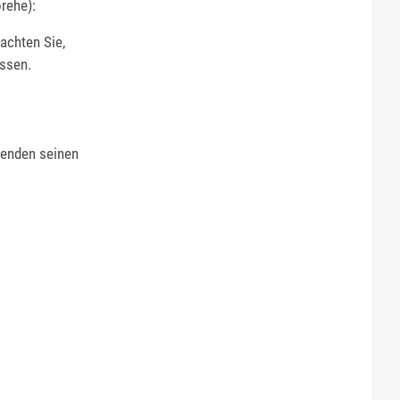
rehe):
achten Sie,
üssen.
ßenden seinen