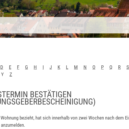
D
E
F
G
H
I
J
K
L
M
N
O
P
Q
R
S
Y
Z
STERMIN BESTÄTIGEN
NGSGEBERBESCHEINIGUNG)
 Wohnung bezieht, hat sich innerhalb von zwei Wochen nach dem Ei
 anzumelden.