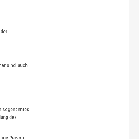
 der
er sind, auch
in sogenanntes
dung des
htige Person