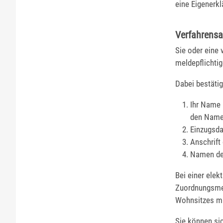
eine Eigenerkl
Verfahrensa
Sie oder eine
meldepflichti
Dabei bestätig
Ihr Name 
den Name
Einzugsd
Anschrift
Namen der
Bei einer ele
Zuordnungsmer
Wohnsitzes mi
Sie können si