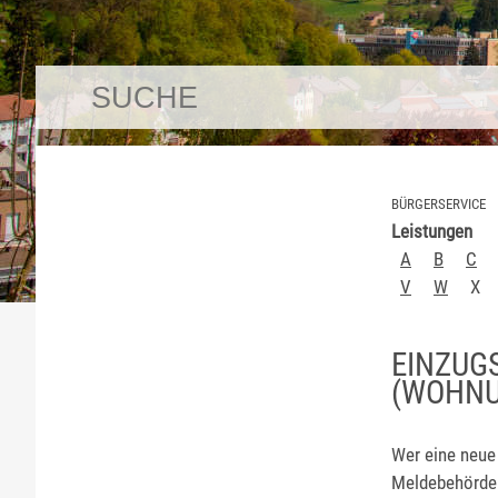
BÜRGERSERVICE
Leistungen
A
B
C
V
W
X
EINZUG
(WOHNU
Wer eine neue
Meldebehörde