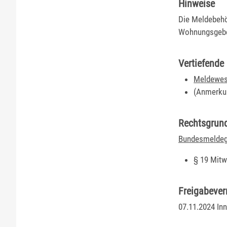
Hinweise
Die Meldebehö
Wohnungsgebe
Vertiefende
Meldewese
(Anmerkun
Rechtsgrun
Bundesmeldeg
§ 19 Mit
Freigabeve
07.11.2024 In