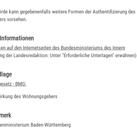
rde kann gegebenenfalls weitere Formen der Authentifizierung des
rs vorsehen.
 Informationen
n auf den Internetseiten des Bundesministeriums des Innern
g der Landesredaktion: Unter "Erforderliche Unterlagen" erwähnen)
dlage
esetz - BMG:
wirkung des Wohnungsgebers
rmerk
nenministerium Baden-Württemberg