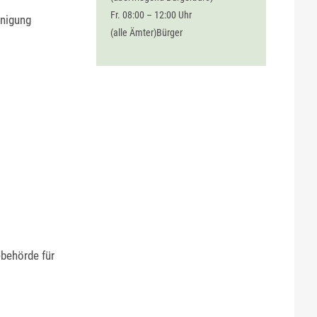
Fr. 08:00 – 12:00 Uhr
inigung
(alle Ämter)Bürger
behörde für