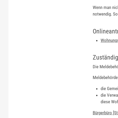
Wenn man nich
notwendig. So
Onlineant
Wohnungs
Zuständig
Die Meldebehö
Meldebehörde 
die Gemei
die Verwa
diese Woh
Bürgerbüro [S