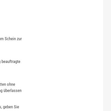
um Schein zur
 beauftragte
tten ohne
ng überlassen
s, geben Sie