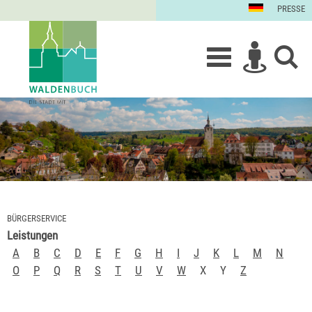
PRESSE
BÜRGERSERVICE
Leistungen
A
B
C
D
E
F
G
H
I
J
K
L
M
N
O
P
Q
R
S
T
U
V
W
X
Y
Z