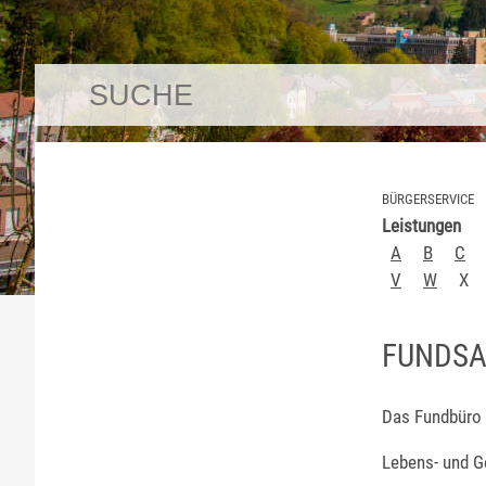
BÜRGERSERVICE
Leistungen
A
B
C
V
W
X
FUNDSA
Das Fundbüro 
Lebens- und G