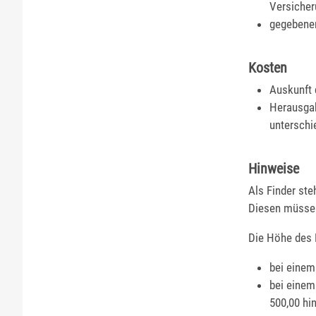
Versiche
gegebenen
Kosten
Auskunft 
Herausgab
unterschi
Hinweise
Als Finder ste
Diesen müssen 
Die Höhe des 
bei einem
bei einem
500,00 hi