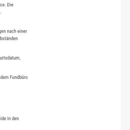
ce. Die
.
gen nach einer
Abständen
urtsdatum,
r dem Fundbüro
ide in den