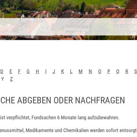
D
E
F
G
H
I
J
K
L
M
N
O
P
Q
R
S
Y
Z
CHE ABGEBEN ODER NACHFRAGEN
ist verpflichtet, Fundsachen 6 Monate lang aufzubewahren.
enussmittel, Medikamente und Chemikalien werden sofort entsorgt