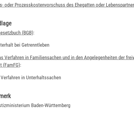
s- oder Prozesskostenvorschuss des Ehegatten oder Lebenspartne
dlage
Gesetzbuch (BGB)
:
terhalt bei Getrenntleben
s Verfahren in Familiensachen und in den Angelegenheiten der freiw
it (FamFG)
:
. Verfahren in Unterhaltssachen
rmerk
stizministerium Baden-Württemberg