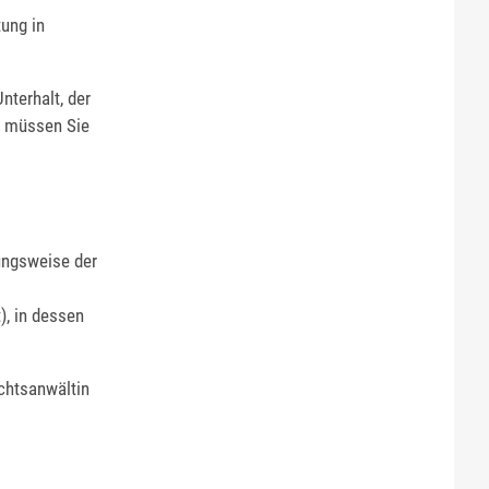
tung in
nterhalt, der
, müssen Sie
ungsweise der
), in dessen
chtsanwältin