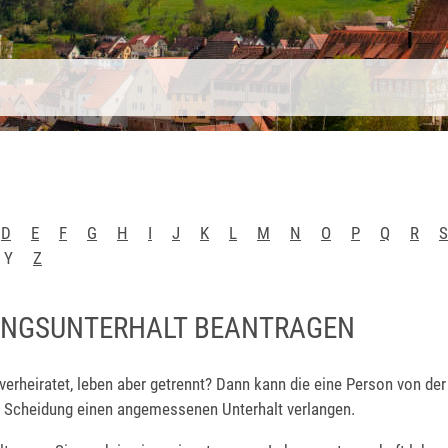
D
E
F
G
H
I
J
K
L
M
N
O
P
Q
R
S
Y
Z
NGSUNTERHALT BEANTRAGEN
verheiratet, leben aber getrennt? Dann kann die eine Person von de
er Scheidung einen angemessenen Unterhalt verlangen.