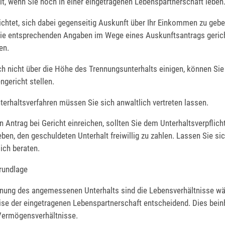
lt, wenn Sie noch in einer eingetragenen Lebenspartnerschaft leben
lichtet, sich dabei gegenseitig Auskunft über Ihr Einkommen zu geb
die entsprechenden Angaben im Wege eines Auskunftsantrags gerich
en.
h nicht über die Höhe des Trennungsunterhalts einigen, können Sie
ngericht stellen.
terhaltsverfahren müssen Sie sich anwaltlich vertreten lassen.
n Antrag bei Gericht einreichen, sollten Sie dem Unterhaltsverpflich
ben, den geschuldeten Unterhalt freiwillig zu zahlen. Lassen Sie si
ich beraten.
rundlage
hnung des angemessenen Unterhalts sind die Lebensverhältnisse wä
se der eingetragenen Lebenspartnerschaft entscheidend. Dies beinh
Vermögensverhältnisse.