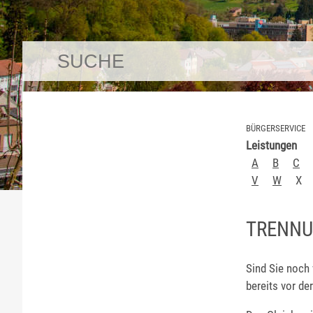
BÜRGERSERVICE
Leistungen
A
B
C
V
W
X
TRENNU
Sind Sie noch 
bereits vor d