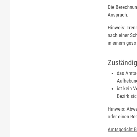
Die Berechnung
Anspruch.
Hinweis: Trenn
nach einer Sc
in einem geso
Zuständig
das Amtsg
Aufhebung
ist kein 
Bezirk si
Hinweis: Abwe
oder einen Re
Amtsgericht B