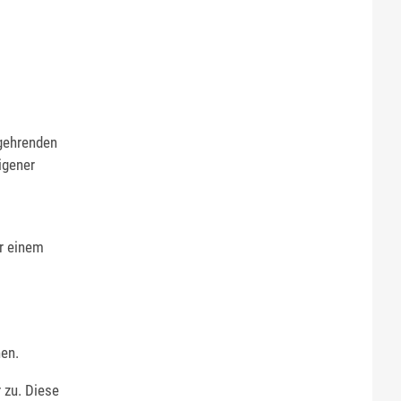
egehrenden
igener
er einem
hen.
 zu. Diese