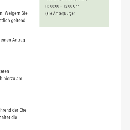
.
Fr. 08:00 – 12:00 Uhr
en. Weigern Sie
(alle Ämter)Bürger
tlich geltend
 einen Antrag
teten
ch hierzu am
hrend der Ehe
altet die