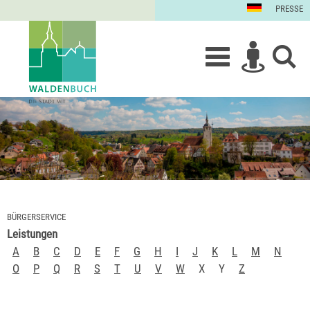
PRESSE
BÜRGERSERVICE
Leistungen
A
B
C
D
E
F
G
H
I
J
K
L
M
N
O
P
Q
R
S
T
U
V
W
X
Y
Z