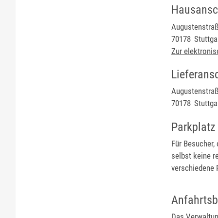
Hausansch
Augustenstraß
70178
Stuttga
Zur elektroni
Lieferansc
Augustenstraß
70178
Stuttga
Parkplatz
Für Besucher,
selbst keine r
verschiedene 
Anfahrtsb
Das Verwaltun