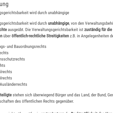
bung
gsgerichtsbarkeit wird durch unabhängige
gsgerichtsbarkeit wird durch
unabhängige
, von den Verwaltungsbeh
chte
ausgeübt. Die Verwaltungsgerichtsbarkeit ist
zuständig für die
en
über
öffentlich-rechtliche
Streitigkeiten
z.B. in Angelegenheiten d
ngs- und Bauordnungsrechts
echts
nsschutzrechts
chts
rechts
lrechts
 Ausländerrechts
eiligte
stehen sich überwiegend Bürger und das Land, der Bund, G
schaften des öffentlichen Rechts gegenüber.