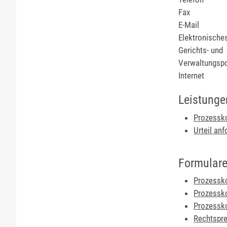
Fax
E-Mail
Elektronische
Gerichts- und
Verwaltungsp
Internet
Leistunge
Prozessko
Urteil anf
Formulare
Prozessko
Prozessko
Prozessko
Rechtspre