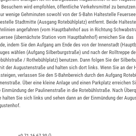
 Besuchern wird empfohlen, öffentliche Verkehrsmittel zu benutzen
 nur wenige Gehminuten sowohl von der S-Bahn Haltestelle Feuersee
estelle Stadtmitte (Ausgang Rotebühlplatz) entfernt. Beide Haltest
ahnlinien angefahren (vom Hauptbahnhof aus in Richtung Schwabstr
euersee (übernächste Station vom Hauptbahnhof) erreichen Sie das
de, indem Sie den Aufgang am Ende des von der Innenstadt (Haupt
es wählen (Aufgang Silberburgstraße) und nach der Rolltreppe de
ühlstraße / Rothebühlplatz) benutzen. Dann folgen Sie der Silberb
it der Augustenstraße und halten sich dort links. Wenn Sie an der H
steigen, verlassen Sie den S-Bahnbereich durch den Aufgang Rotebü
enstraße. Über eine kleine Anlage und einen Parkplatz erreichen Si
e Einmündung der Paulinenstraße in die Rotebühlstraße. Nach Über
e halten Sie sich links und sehen dann an der Einmündung der Augu
gustenhof.
+0
71
16
67
30 ()