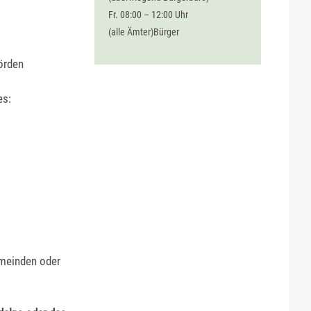
Fr. 08:00 – 12:00 Uhr
(alle Ämter)Bürger
örden
es:
emeinden oder