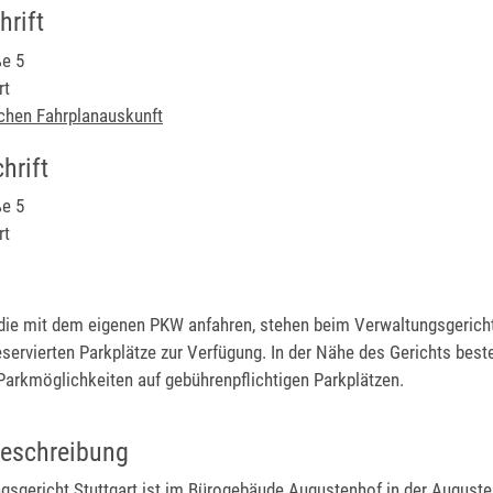
rift
e 5
rt
schen Fahrplanauskunft
hrift
e 5
rt
 die mit dem eigenen PKW anfahren, stehen beim Verwaltungsgericht
eservierten Parkplätze zur Verfügung. In der Nähe des Gerichts best
Parkmöglichkeiten auf gebührenpflichtigen Parkplätzen.
eschreibung
gsgericht Stuttgart ist im Bürogebäude Augustenhof in der Auguste