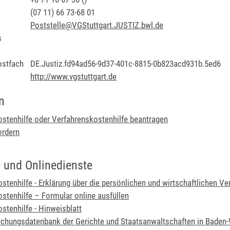
(07
11) 66
73-68
01
Poststelle@VGStuttgart.JUSTIZ.bwl.de
s
ostfach
DE.Justiz.fd94ad56-9d37-401c-8815-0b823acd931b.5ed6
http://www.vgstuttgart.de
n
stenhilfe oder Verfahrenskostenhilfe beantragen
ordern
 und Onlinedienste
stenhilfe - Erklärung über die persönlichen und wirtschaftlichen Ve
sten­hilfe – Formular online ausfüllen
stenhilfe - Hinweisblatt
chungsdatenbank der Gerichte und Staatsanwaltschaften in Baden