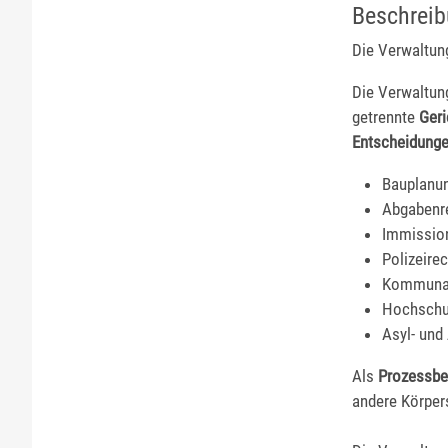
Beschrei
Die Verwaltun
Die Verwaltun
getrennte
Geri
Entscheidung
Bauplanu
Abgabenr
Immissio
Polizeire
Kommunal
Hochschu
Asyl- und
Als
Prozessbet
andere Körper