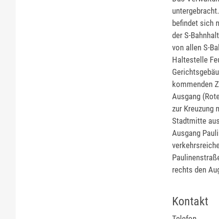
untergebracht.
befindet sich
der S-Bahnhalt
von allen S-B
Haltestelle F
Gerichtsgebäu
kommenden Zug
Ausgang (Roteb
zur Kreuzung m
Stadtmitte aus
Ausgang Paulin
verkehrsreich
Paulinenstraß
rechts den Au
Kontakt
Telefon