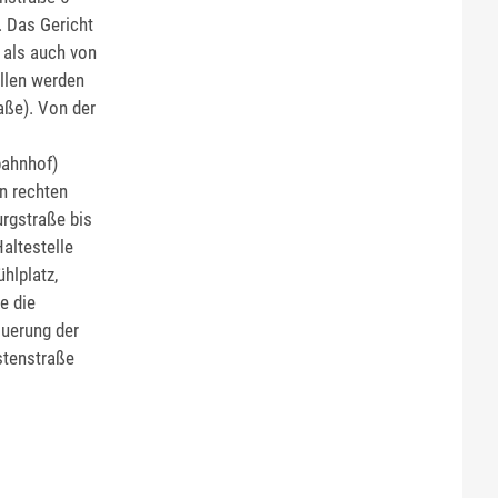
. Das Gericht
 als auch von
ellen werden
aße). Von der
bahnhof)
n rechten
urgstraße bis
altestelle
hlplatz,
e die
querung der
stenstraße